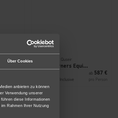
Marsa Alam & Quseir
Über Cookies
esort
Three Corners Equinox Beach Resort
603
€
587
€
ab
ab
4
pro Person
7 Nächte
∙
All Inclusive
pro Person
 Medien anbieten zu können
hrer Verwendung unserer
 führen diese Informationen
ie im Rahmen Ihrer Nutzung