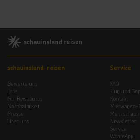
Footer
Footer navigation
schauinsland-reisen
Service
Bewerte uns
FAQ
Jobs
Flug und Ge
Für Reisebüros
Kontakt
Nachhaltigkeit
Mietwagen-
Presse
Mein schaui
Über uns
Newsletter
Service
WhatsApp