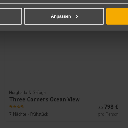
Hurghada & Safaga erleben
Von lebhaft bis entspannt – hier findet Ihr euer Traumhotel
Anpassen
Hurghada & Safaga
Three Corners Ocean View
798
€
ab
4
7 Nächte
∙
Frühstück
pro Person