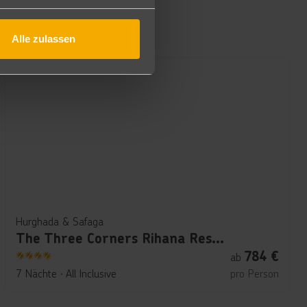
Alle zulassen
Hurghada & Safaga
The Three Corners Rihana Resort
784
€
ab
4
7 Nächte
∙
All Inclusive
pro Person