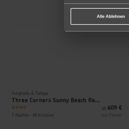
Alle Ablehnen
Hurghada & Safaga
Three Corners Sunny Beach Resort
609
€
ab
4
7 Nächte
∙
All Inclusive
pro Person