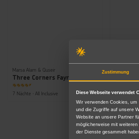
Marsa Alam & Quseir
Marsa Alam
Zustimmung
Three Corners Fayrouz Plaza Beach Resort
691
€
ab
4.5
4
Diese Webseite verwendet 
7 Nächte
∙
All Inclusive
pro Person
7 Nächte
∙
Wir verwenden Cookies, um I
und die Zugriffe auf unsere 
Website an unsere Partner fü
möglicherweise mit weiteren
der Dienste gesammelt habe