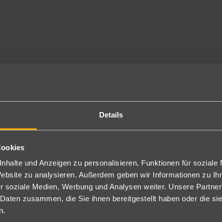
 & Quseir
Marsa Alam & Quseir
Details
Three Corners Sea Beach Resort
Three Corners Happy Life Beach R
603
€
ab
4
Cookies
All Inclusive
pro Person
7 Nächte
∙
All Inclusive
nhalte und Anzeigen zu personalisieren, Funktionen für soziale
Website zu analysieren. Außerdem geben wir Informationen zu I
r soziale Medien, Werbung und Analysen weiter. Unsere Partner
 Daten zusammen, die Sie ihnen bereitgestellt haben oder die s
n.