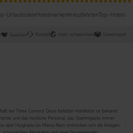
op-Urlaubsziele
Hotelmarken
Kreuzfahrten
Top-Hotels
r
Kontakt
mein-schauinsland
Gewinnspiel
Favoriten
haft bei Three Corners! Diese beliebte Hotelkette ist bekannt
ronomie und das herzliche Personal, das Stammgäste immer
una über Hurghada bis Marsa Alam erstrecken sich die Anlagen,
 actionreichen Aktivitäten und einer faszinierenden