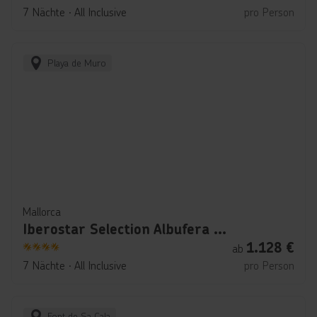
4
7 Nächte
∙
All Inclusive
pro Person
Playa de Muro
Mallorca
Iberostar Selection Albufera Park
1.128
€
ab
4
7 Nächte
∙
All Inclusive
pro Person
Font de Sa Cala