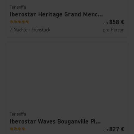
Teneriffa
Iberostar Heritage Grand Mencey
858
€
ab
5
7 Nächte
∙
Frühstück
pro Person
Teneriffa
Iberostar Waves Bouganville Playa
827
€
ab
4