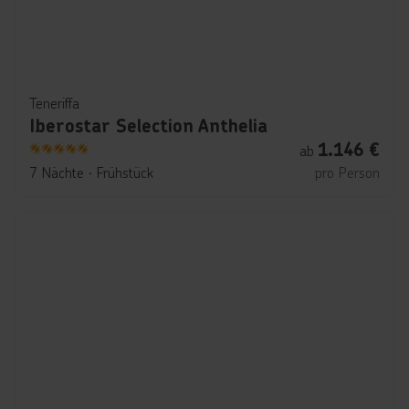
Teneriffa
Iberostar Selection Anthelia
1.146
€
ab
5
7 Nächte
∙
Frühstück
pro Person