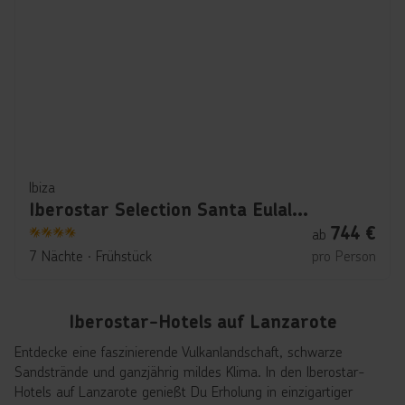
Ibiza
Iberostar Selection Santa Eulalia Ibiza
744
€
ab
4
7 Nächte
∙
Frühstück
pro Person
Iberostar-Hotels auf Lanzarote
Entdecke eine faszinierende Vulkanlandschaft, schwarze
Sandstrände und ganzjährig mildes Klima. In den Iberostar-
Hotels auf Lanzarote genießt Du Erholung in einzigartiger