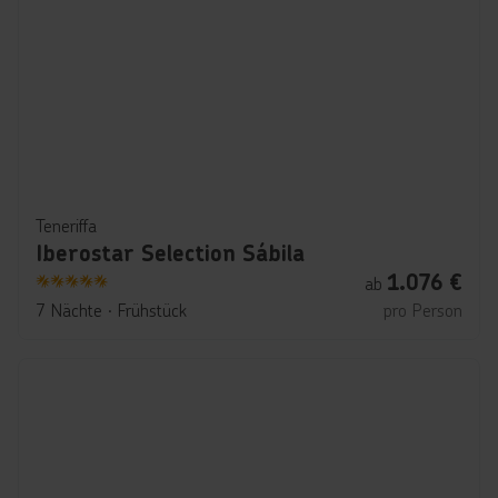
Teneriffa
Iberostar Selection Sábila
1.076
€
ab
5
7 Nächte
∙
Frühstück
pro Person