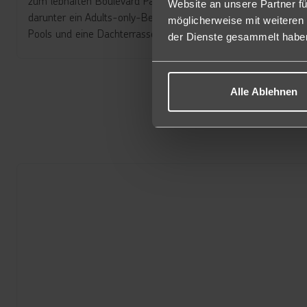
zum lebhaften Boulevard Paguera, den du in nur wenigen Schri
Website an unsere Partner fü
darunter ein Adults-only-Bereich, bieten dir vielfältige Rückz
möglicherweise mit weiteren
Pools und eine Dachterrasse mit Whirlpool und Meerblick.
der Dienste gesammelt habe
Alle Ablehnen