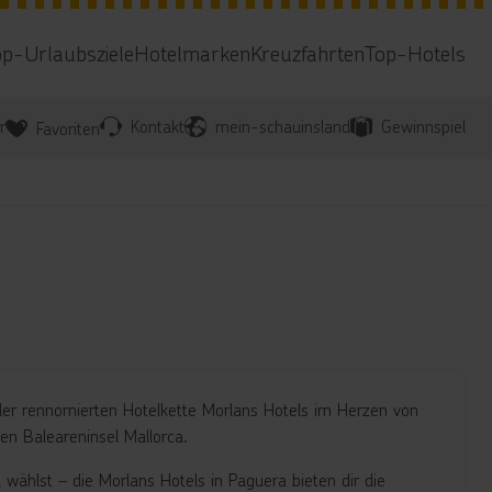
op-Urlaubsziele
Hotelmarken
Kreuzfahrten
Top-Hotels
r
Kontakt
mein-schauinsland
Gewinnspiel
Favoriten
 der rennomierten Hotelkette Morlans Hotels im Herzen von
n Baleareninsel Mallorca.
 wählst – die Morlans Hotels in Paguera bieten dir die