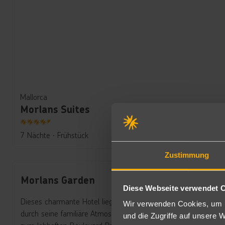
Mallorca
Morlans Suites
4.5
7 Nächte
∙
Frühstück
Zustimmung
Morlans Garden
Diese Webseite verwendet 
Dieses charmante Hotel liegt ebenfalls nur 300 Meter vom Str
Wir verwenden Cookies, um I
durch seine familiäre Atmosphäre. Es verbindet die Ruhe eine
und die Zugriffe auf unsere 