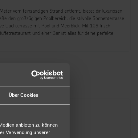
eter vom feinsandigen Strand entfernt, bietet dir luxuriösen
eße den großzügigen Poolbereich, die stilvolle Sonnenterrasse
ive Dachterrasse mit Pool und Meerblick. Mit 108 frisch
ffetrestaurant und einer Bar ist alles für deine perfekte
Über Cookies
 Medien anbieten zu können
hrer Verwendung unserer