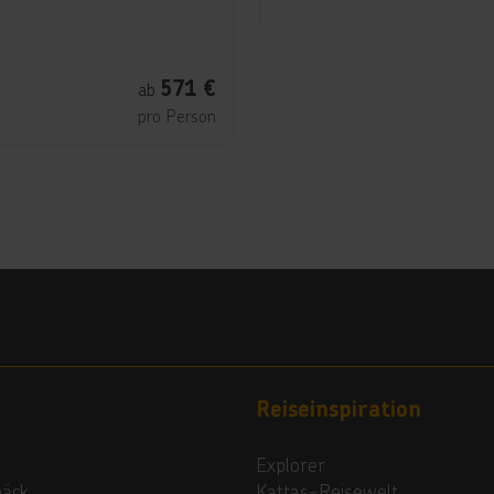
571
€
ab
pro Person
Reiseinspiration
Explorer
päck
Kattas-Reisewelt