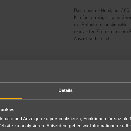
Das moderne Hotel, nur 300 M
Komfort in ruhiger Lage. Geni
mit Balibetten und die exklus
renovierten Zimmern, einem Bu
Auszeit vorbereitet.
677
€
ab
pro Person
Details
Cookies
and entfernt und besticht
nhalte und Anzeigen zu personalisieren, Funktionen für soziale
r Seitenstraße mit der Nähe
Website zu analysieren. Außerdem geben wir Informationen zu I