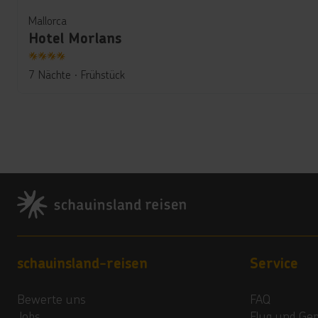
Mallorca
Hotel Morlans
4
7 Nächte
∙
Frühstück
Footer
Footer navigation
schauinsland-reisen
Service
Bewerte uns
FAQ
Jobs
Flug und Ge