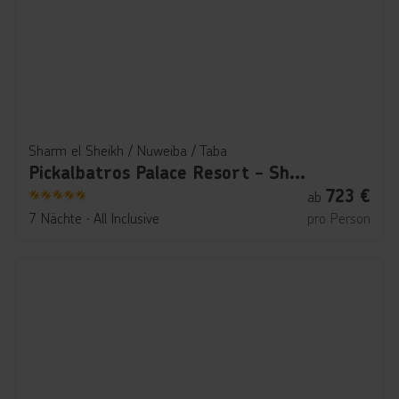
Sharm el Sheikh / Nuweiba / Taba
Pickalbatros Palace Resort - Sharm El Sheikh
723
€
ab
5
7 Nächte
∙
All Inclusive
pro Person