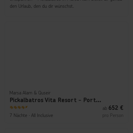
den Urlaub, den du dir wünschst.
Marsa Alam & Quseir
Pickalbatros Vita Resort - Portofino Marsa Alam
652
€
ab
4.5
7 Nächte
∙
All Inclusive
pro Person