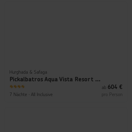
Hurghada & Safaga
Pickalbatros Aqua Vista Resort powered by Playitas
604
€
ab
4
7 Nächte
∙
All Inclusive
pro Person