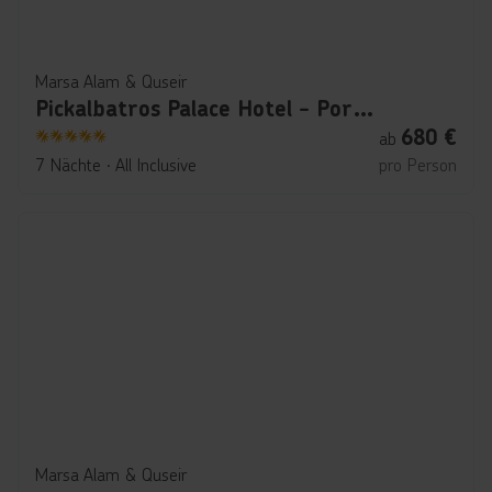
Marsa Alam & Quseir
Pickalbatros Palace Hotel - Port Ghalib
680
€
ab
5
7 Nächte
∙
All Inclusive
pro Person
Marsa Alam & Quseir