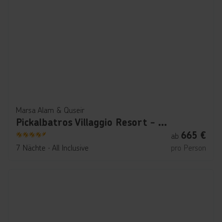
Marsa Alam & Quseir
Pickalbatros Villaggio Resort - Portofino Marsa Alam
665
€
ab
4.5
7 Nächte
∙
All Inclusive
pro Person