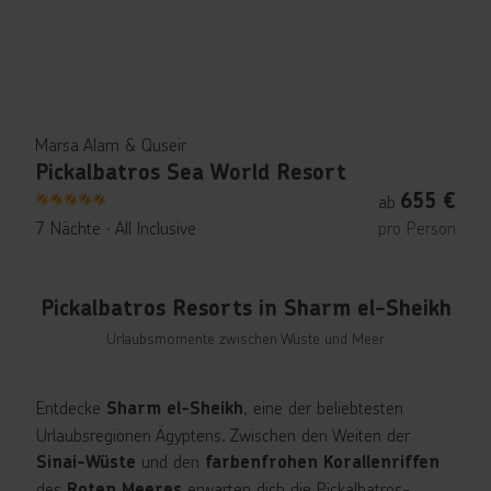
Marsa Alam & Quseir
Pickalbatros Sea World Resort
655
€
ab
5
7 Nächte
∙
All Inclusive
pro Person
Pickalbatros Resorts in Sharm el-Sheikh
Urlaubsmomente zwischen Wüste und Meer
Entdecke
, eine der beliebtesten
Sharm el-Sheikh
Urlaubsregionen Ägyptens. Zwischen den Weiten der
und den
Sinai-Wüste
farbenfrohen Korallenriffen
des
erwarten dich die Pickalbatros-
Roten Meeres