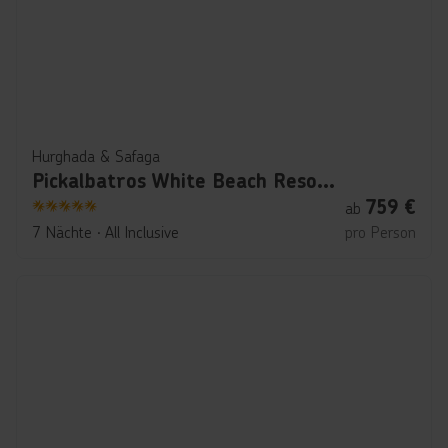
Hurghada & Safaga
Pickalbatros White Beach Resort - Hurghada
759
€
ab
5
7 Nächte
∙
All Inclusive
pro Person