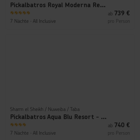
Pickalbatros Royal Moderna Resort
739
€
ab
5
7 Nächte
∙
All Inclusive
pro Person
Sharm el Sheikh / Nuweiba / Taba
Pickalbatros Aqua Blu Resort - Sharm El Sheikh
740
€
ab
4
7 Nächte
∙
All Inclusive
pro Person