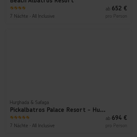
Beach Albatros Resort
652
€
ab
4
7 Nächte
∙
All Inclusive
pro Person
Hurghada & Safaga
Pickalbatros Palace Resort - Hurghada
694
€
ab
5
7 Nächte
∙
All Inclusive
pro Person