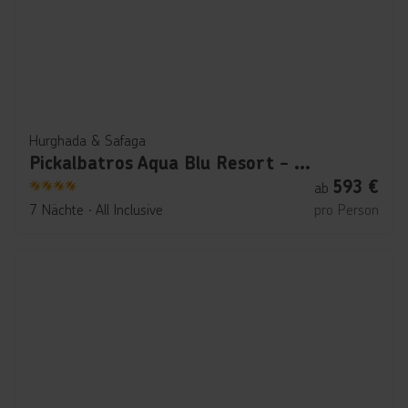
Hurghada & Safaga
Pickalbatros Aqua Blu Resort - Hurghada
593
€
ab
4
7 Nächte
∙
All Inclusive
pro Person