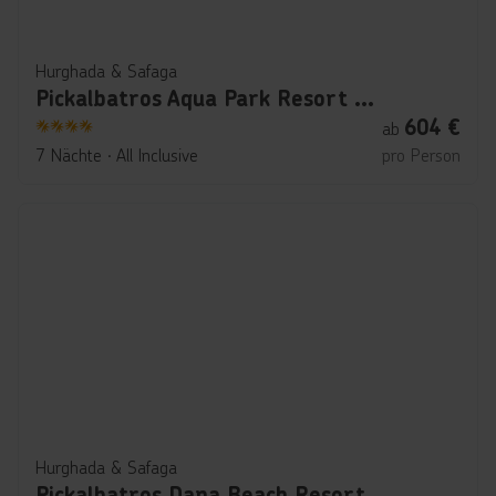
Hurghada & Safaga
Pickalbatros Aqua Park Resort - Hurghada
604
€
ab
4
7 Nächte
∙
All Inclusive
pro Person
Hurghada & Safaga
Pickalbatros Dana Beach Resort