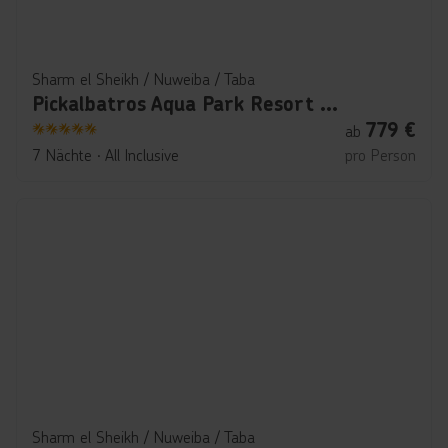
Sharm el Sheikh / Nuweiba / Taba
Pickalbatros Aqua Park Resort - Sharm El Sheikh
779
€
ab
5
7 Nächte
∙
All Inclusive
pro Person
Sharm el Sheikh / Nuweiba / Taba