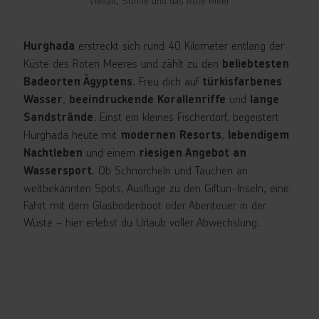
Vielfalt, Sonne und das Rote Meer
erstreckt sich rund 40 Kilometer entlang der
Hurghada
Küste des Roten Meeres und zählt zu den
beliebtesten
. Freu dich auf
Badeorten Ägyptens
türkisfarbenes
,
und
Wasser
beeindruckende Korallenriffe
lange
. Einst ein kleines Fischerdorf, begeistert
Sandstrände
Hurghada heute mit
,
modernen Resorts
lebendigem
und einem
Nachtleben
riesigen Angebot an
. Ob Schnorcheln und Tauchen an
Wassersport
weltbekannten Spots, Ausflüge zu den Giftun-Inseln, eine
Fahrt mit dem Glasbodenboot oder Abenteuer in der
Wüste – hier erlebst du Urlaub voller Abwechslung.