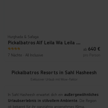
Hurghada & Safaga
Pickalbatros Alf Leila Wa Leila Resort
640
€
ab
4
7 Nächte
∙
All Inclusive
pro Person
Pickalbatros Resorts in Sahl Hasheesh
Exklusiver Urlaub mit Wow-Faktor
In Sahl Hasheesh erwartet dich ein
außergewöhnliches
. Die Region
Urlaubserlebnis in stilvollem Ambiente
ist bekannt für ihr ganzjährig angenehmes Klima,