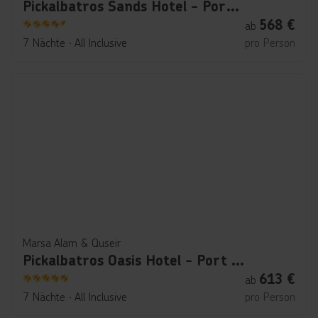
Pickalbatros Sands Hotel - Port Ghalib
568
€
ab
4.5
7 Nächte
∙
All Inclusive
pro Person
Marsa Alam & Quseir
Pickalbatros Oasis Hotel - Port Ghalib
613
€
ab
5
7 Nächte
∙
All Inclusive
pro Person