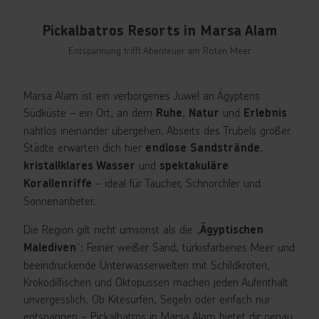
Pickalbatros Resorts in Marsa Alam
Entspannung trifft Abenteuer am Roten Meer
Marsa Alam ist ein verborgenes Juwel an Ägyptens
Südküste – ein Ort, an dem
,
und
Ruhe
Natur
Erlebnis
nahtlos ineinander übergehen. Abseits des Trubels großer
Städte erwarten dich hier
,
endlose Sandstrände
und
kristallklares Wasser
spektakuläre
– ideal für Taucher, Schnorchler und
Korallenriffe
Sonnenanbeter.
Die Region gilt nicht umsonst als die „
Ägyptischen
“: Feiner weißer Sand, türkisfarbenes Meer und
Malediven
beeindruckende Unterwasserwelten mit Schildkröten,
Krokodilfischen und Oktopussen machen jeden Aufenthalt
unvergesslich. Ob Kitesurfen, Segeln oder einfach nur
entspannen – Pickalbatros in Marsa Alam bietet dir genau