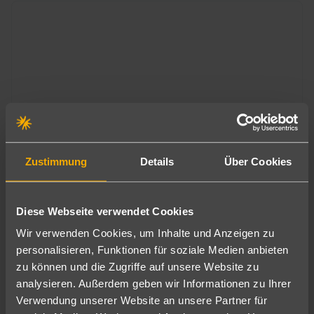
Zustimmung
Details
Über Cookies
Hurghada & Safaga
Albatros Makadi Resort
620
€
ab
Diese Webseite verwendet Cookies
5
7 Nächte
∙
All Inclusive
pro Person
Wir verwenden Cookies, um Inhalte und Anzeigen zu
personalisieren, Funktionen für soziale Medien anbieten
zu können und die Zugriffe auf unsere Website zu
Pickalbatros Resorts in Port Ghalib
analysieren. Außerdem geben wir Informationen zu Ihrer
Urlaub zwischen Marina-Flair und Rotem Meer
Verwendung unserer Website an unsere Partner für