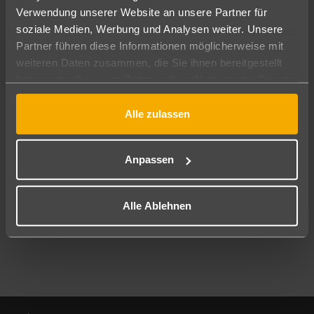
Verwendung unserer Website an unsere Partner für
soziale Medien, Werbung und Analysen weiter. Unsere
Abflughafen
Partner führen diese Informationen möglicherweise mit
Alle Abflughäfen
weiteren Daten zusammen, die Sie ihnen bereitgestellt
Reisezeitraum
haben oder die sie im Rahmen Ihrer Nutzung der Dienste
11.08.26
–
09.08.27
7-21 Nächte
gesammelt haben.
Alle zulassen
Reisende
2 Erwachsene
Keine Kinder
Anpassen
Mehr Filter anzeigen
Alle Ablehnen
Footer