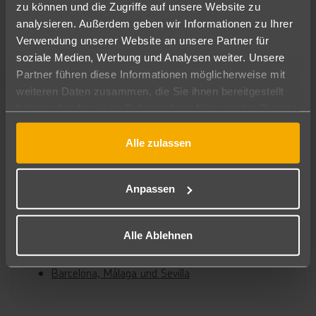
zu können und die Zugriffe auf unsere Website zu
analysieren. Außerdem geben wir Informationen zu Ihrer
Verwendung unserer Website an unsere Partner für
Spanien
soziale Medien, Werbung und Analysen weiter. Unsere
Balearen
Partner führen diese Informationen möglicherweise mit
weiteren Daten zusammen, die Sie ihnen bereitgestellt
Ibiza
haben oder die sie im Rahmen Ihrer Nutzung der Dienste
Mallorca
gesammelt haben.
Menorca
Alle zulassen
Kanaren
Fuerteventura, Gran Canaria, La Gomera,
Anpassen
Lanzarote, Teneriffa
La Palma
Alle Ablehnen
Spanisches Festland
Barcelona, Málaga und Sevilla