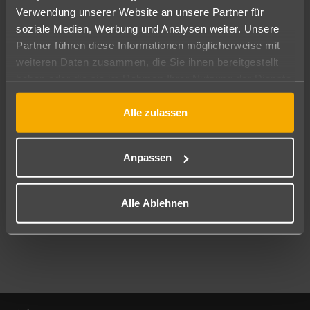
Verwendung unserer Website an unsere Partner für
soziale Medien, Werbung und Analysen weiter. Unsere
Abflughafen
Partner führen diese Informationen möglicherweise mit
Alle Abflughäfen
weiteren Daten zusammen, die Sie ihnen bereitgestellt
Reisezeitraum
haben oder die sie im Rahmen Ihrer Nutzung der Dienste
08.08.26
–
06.08.27
7-21 Nächte
gesammelt haben.
Alle zulassen
Reisende
2 Erwachsene
Keine Kinder
Anpassen
Mehr Filter anzeigen
Alle Ablehnen
Footer