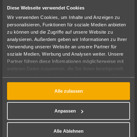
921
€
ab
Diese Webseite verwendet Cookies
5
7 Nächte
∙
All Inclusive
pro Person
Wir verwenden Cookies, um Inhalte und Anzeigen zu
personalisieren, Funktionen für soziale Medien anbieten
zu können und die Zugriffe auf unsere Website zu
analysieren. Außerdem geben wir Informationen zu Ihrer
Verwendung unserer Website an unsere Partner für
soziale Medien, Werbung und Analysen weiter. Unsere
Partner führen diese Informationen möglicherweise mit
weiteren Daten zusammen, die Sie ihnen bereitgestellt
haben oder die sie im Rahmen Ihrer Nutzung der Dienste
gesammelt haben.
Alle zulassen
Tunesien - Hammamet
One Resort Premium Hammamet
Anpassen
488
€
ab
4
7 Nächte
∙
All Inclusive plus
pro Person
Alle Ablehnen