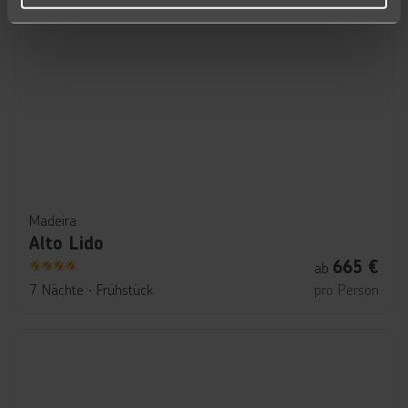
Madeira
Alto Lido
665
€
ab
4
7 Nächte
∙
Frühstück
pro Person