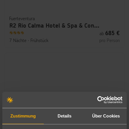
Fuerteventura
R2 Rio Calma Hotel & Spa & Conference
685
€
ab
4
7 Nächte
∙
Frühstück
pro Person
Zustimmung
Details
Über Cookies
Marsa Alam & Quseir
True Beach Village