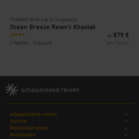
Thailand: Khao Lak & Umgebung
Ocean Breeze Resort Khaolak
879
€
ab
3.5
7 Nächte
∙
Frühstück
pro Person
Footer
Footer navigation
schauinsland-reisen
Service
Bewerte uns
Reiseinspiration
FAQ
Jobs
Rechtliches
Explorer