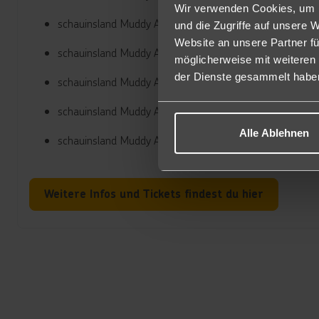
Wir verwenden Cookies, um I
schauinsland Muddy Angel Run
01.08.
MÜNCHEN HAAR,
und die Zugriffe auf unsere 
Website an unsere Partner fü
schauinsland Muddy Angel Run
, 08.08.2026, Fühl
KÖLN
möglicherweise mit weiteren
der Dienste gesammelt habe
schauinsland Muddy Angel Run
MITTEN IN DEUTSCHL
schauinsland Muddy Angel Run
, 29.08.20
MAGDEBURG
Alle Ablehnen
schauinsland Muddy Angel Run
, 12./13.09.
HAMBURG
Weitere Infos und Tickets findest du hier