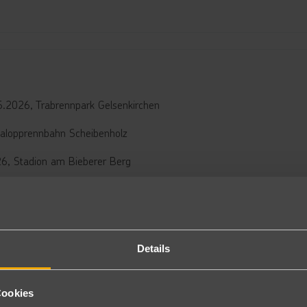
5.2026, Trabrennpark Gelsenkirchen
alopprennbahn Scheibenholz
6, Stadion am Bieberer Berg
 Galopprennbahn Dresden-Seidnitz
, Sportpark Duisburg
mphitheater Hüntwangen
Details
abrennbahn Karlshorst
Cookies
6, Maimarkt Mannheim