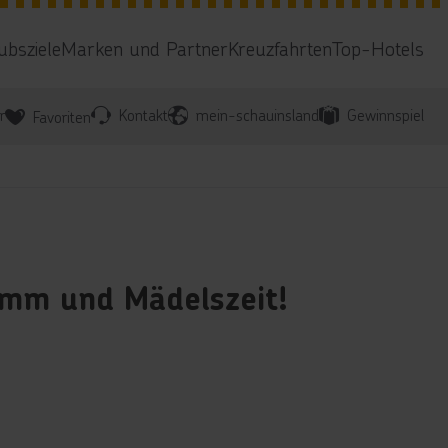
ubsziele
Marken und Partner
Kreuzfahrten
Top-Hotels
r
Kontakt
mein-schauinsland
Gewinnspiel
Favoriten
amm und Mädelszeit!