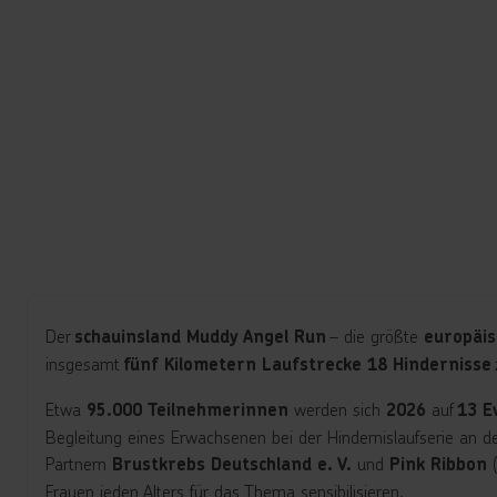
Der
– die
größte
schauinsland Muddy Angel Run
europäis
insgesamt
fünf Kilometern Laufstrecke 18 Hindernisse
Etwa
werden sich
auf
95.000 Teilnehmerinnen
2026
13 E
Begleitung eines Erwachsenen bei der Hindernislaufserie an 
Partnern
und
Brustkrebs Deutschland e. V.
Pink Ribbon
Frauen jeden Alters für das Thema sensibilisieren.