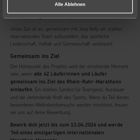
realistisch laufen kannst
Alle Ablehnen
Kurze Infos zu deiner
Laufhistorie oder
bisherigen Wettkämpfen
Unser Ziel ist es, gemeinsam mit Joey Kelly ein starkes
internationales Team aufzustellen, das sportliche
Leidenschaft, Vielfalt und Gemeinschaft verkörpert.
Gemeinsam ins Ziel
Der Höhepunkt des Projekts wird der emotionale Moment
sein, wenn
alle 42 Läuferinnen und Läufer
gemeinsam ins Ziel des Rhein-Ruhr-Marathons
. Ein starkes Symbol für Teamgeist, Ausdauer
einlaufen
und die verbindende Kraft des Sports. Wenn du Teil dieses
besonderen Weltrekordversuchs werden möchtest, freuen
wir uns auf deine Bewerbung.
Bewirb dich jetzt bis zum 13.04.2026 und werde
Teil eines einzigartigen internationalen