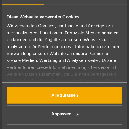
Diese Webseite verwendet Cookies
Wir verwenden Cookies, um Inhalte und Anzeigen zu
Wen wir suchen
personalisieren, Funktionen für soziale Medien anbieten
zu können und die Zugriffe auf unsere Website zu
Für dieses einzigartige Projekt suchen wir
41 erprobte
analysieren. Außerdem geben wir Informationen zu Ihrer
, die jeweils
Läuferinnen und Läufer
eine Nation
Verwendung unserer Website an unsere Partner für
. Wichtig ist dabei nicht nur die
repräsentieren
soziale Medien, Werbung und Analysen weiter. Unsere
Herkunft, sondern vor allem die Leidenschaft für den
Partner führen diese Informationen möglicherweise mit
Laufsport und die Bereitschaft, Teil dieses besonderen
weiteren Daten zusammen, die Sie ihnen bereitgestellt
Moments zu werden.
haben oder die sie im Rahmen Ihrer Nutzung der Dienste
Bei deiner Bewerbung bitten wir dich um
gesammelt haben.
folgende Angaben:
Alle zulassen
Deine
Nationalität / das Land, das du
repräsentierst
Anpassen
Deine
Marathon-Erfahrung
Die
, die du im Rahmen des Projekts
Distanz