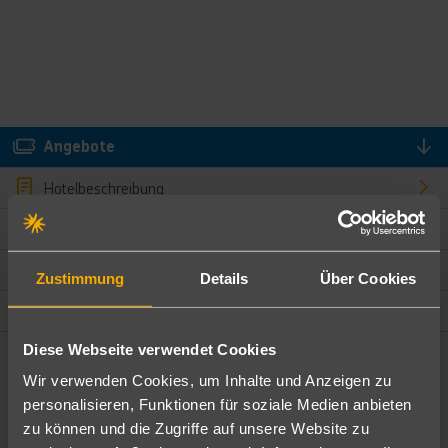
Angebote
Hotelbeschreibung
Hotelmerkmale
Bewertungen
Zustimmung
Details
Über Cookies
Lage und Umgebung
Diese Webseite verwendet Cookies
Angebote filtern
Wir verwenden Cookies, um Inhalte und Anzeigen zu
Ändere die Kriterien nach deinen Wünschen
personalisieren, Funktionen für soziale Medien anbieten
zu können und die Zugriffe auf unsere Website zu