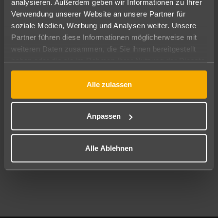
analysieren. Außerdem geben wir Informationen zu Ihrer
Pauschal
Nur Hotel
Verwendung unserer Website an unsere Partner für
soziale Medien, Werbung und Analysen weiter. Unsere
Abflughafen
Partner führen diese Informationen möglicherweise mit
Alle Abflughäfen
weiteren Daten zusammen, die Sie ihnen bereitgestellt
haben oder die sie im Rahmen Ihrer Nutzung der Dienste
Reisezeitraum
08.08.26
–
06.08.27
7-21 Nächte
gesammelt haben.
Alle zulassen
Reisende
2 Erwachsene
Keine Kinder
Anpassen
Mehr Filter anzeigen
Alle Ablehnen