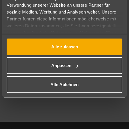
Verwendung unserer Website an unsere Partner für
soziale Medien, Werbung und Analysen weiter. Unsere
Abflughafen
Partner führen diese Informationen möglicherweise mit
Alle Abflughäfen
weiteren Daten zusammen, die Sie ihnen bereitgestellt
Reisezeitraum
haben oder die sie im Rahmen Ihrer Nutzung der Dienste
09.08.26
–
07.08.27
7-21 Nächte
gesammelt haben.
Alle zulassen
Reisende
2 Erwachsene
Keine Kinder
Anpassen
Mehr Filter anzeigen
Alle Ablehnen
Footer