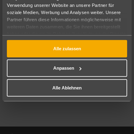
Verwendung unserer Website an unsere Partner für
soziale Medien, Werbung und Analysen weiter. Unsere
Abflughafen
Partner führen diese Informationen möglicherweise mit
Alle Abflughäfen
weiteren Daten zusammen, die Sie ihnen bereitgestellt
Reisezeitraum
haben oder die sie im Rahmen Ihrer Nutzung der Dienste
11.08.26
–
09.08.27
7-21 Nächte
gesammelt haben.
Alle zulassen
Reisende
2 Erwachsene
Keine Kinder
Anpassen
Mehr Filter anzeigen
Alle Ablehnen
Footer