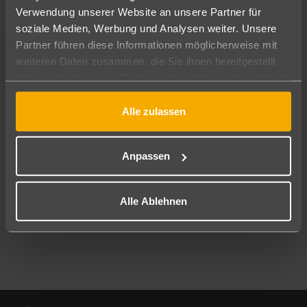
Verwendung unserer Website an unsere Partner für
soziale Medien, Werbung und Analysen weiter. Unsere
Abflughafen
Partner führen diese Informationen möglicherweise mit
Alle Abflughäfen
weiteren Daten zusammen, die Sie ihnen bereitgestellt
Reisezeitraum
haben oder die sie im Rahmen Ihrer Nutzung der Dienste
08.08.26
–
06.08.27
7-21 Nächte
gesammelt haben.
Alle zulassen
Reisende
2 Erwachsene
Keine Kinder
Anpassen
Mehr Filter anzeigen
Alle Ablehnen
Footer