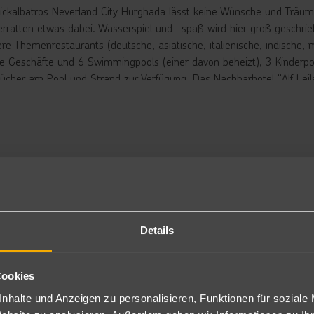
ickalbatros Neverland City Hurghada lässt keine Wünsche und Träume u
rratten etwas dabei. Wasserspiel und -spaß wird hier groß geschri
re Themenrestaurants (deutsche, asiatische, italienische, indische,
se Geschäfte und 6 Swimmingpools (einer davon beheizt), 3 Kinderpo
ücher am Pool und Strand zur Verfügung. Das Nachbarhotel "Alf Leil
ästen mitbenutzt werden kann.
oteleigene Neverland-Aquapark verfügt über 85 verschiedene Wassersp
n. Zu den Wasserspielen gehören unter anderem ein Surfpool, versc
r) sowie diverse Splash-Pools. Zu den Highlights zählt neben dem Aq
ktionen wie einem Autoscooter, einem Piratenschiff oder einem Kettenk
rbringung
milienzimmer Superior 2 Schlafzimmer: Die Zimmer (FUP, ca. 120 m
rbindungstür (ein Zimmer mit Kingsize-Bett, ein Zimmer mit zwei 
Details
sstattung gehören Föhn, Telefon, Sat.-TV, Safe, Minibar (tägliche Au
wie kostenfreies Wi-Fi.
usätzlich buchbar unter HRGB19 als Familienzimmer Superior Poolbli
Cookies
plex Poolblick: Die Duplex Zimmer (TPO, ca. 110 m²) erstrecken si
nhalte und Anzeigen zu personalisieren, Funktionen für soziale
hlafzimmer (ein Zimmer mit Kingsize-Bett, ein Zimmer mit zwei Ei