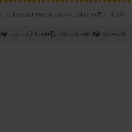
op-Urlaubsziele
Hotelmarken
Kreuzfahrten
Top-Hotels
r
Kontakt
mein-schauinsland
Gewinnspiel
Favoriten