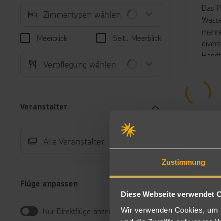
Das P
Zimmertypen wählen
Wasse
mehre
Meerblick
Seitl. Meerblick
diver
Handt
Verpflegung wählen
den G
Der h
eigne
Kinde
Veranstalter
Attra
Unte
Alle Veranstalter
Fa
Ve
Zustimmung
Au
so
Flüge anpassen
(Z
Diese Webseite verwendet 
Du
Wir verwenden Cookies, um I
Nur Direktflüge anzeigen
Sc