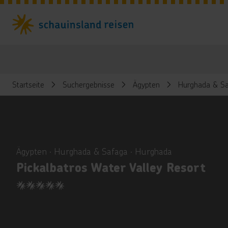
Startseite
Suchergebnisse
Ägypten
Hurghada & Sa
ious
Ägypten ∙ Hurghada & Safaga ∙ Hurghada
Pickalbatros Water Valley Resort
5