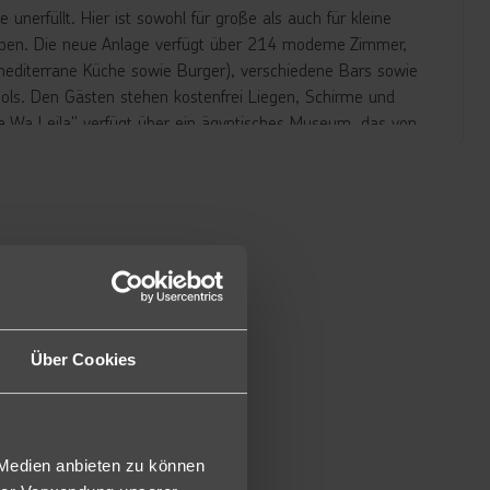
nerfüllt. Hier ist sowohl für große als auch für kleine
eben. Die neue Anlage verfügt über 214 moderne Zimmer,
 mediterrane Küche sowie Burger), verschiedene Bars sowie
ols. Den Gästen stehen kostenfrei Liegen, Schirme und
a Wa Leila" verfügt über ein ägyptisches Museum, das von
iele, die sich sowohl für kleine als auch für große Gäste
hiedene Wasserrutschen (20 für Erwachsene und 33 für
uapark noch die "Midway Street", die mit elf weiteren
arussell ein unvergessliches Urlaubserlebnis schafft.
²) verfügen über zwei separate Schlafzimmer mit
Einzelbetten) sowie zwei Badezimmer mit Dusche/WC. Zur
Über Cookies
ffüllung mit Wasser), Klimaanlage, Kaffee- und Teezubereiter
ck "F2U").
ch über zwei Etagen und verfügen über zwei separate
 Medien anbieten zu können
nzelbetten) sowie zwei Badezimmer mit Dusche/WC. Zur