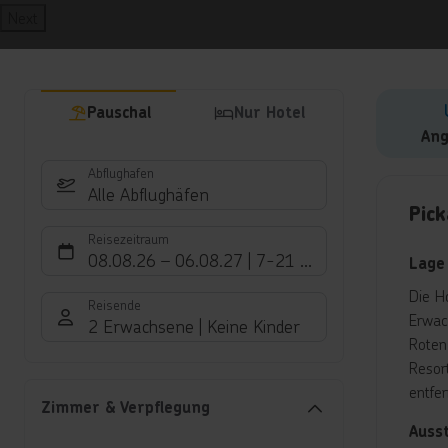
Next
Pauschal
Nur Hotel
Ang
Abflughafen
Hote
Alle Abflughäfen
Pic
Reisezeitraum
08.08.26
–
06.08.27
7-21 Nächte
Lage
Die H
Reisende
Erwac
2 Erwachsene
Keine Kinder
Roten
Resor
entfer
Zimmer & Verpflegung
Auss