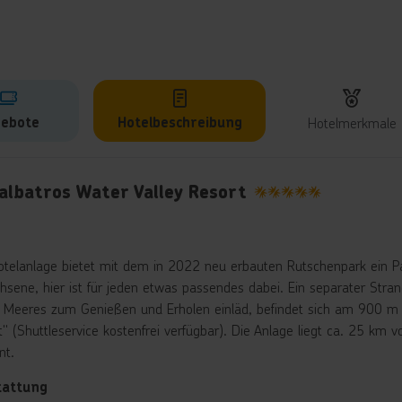
ebote
Hotelbeschreibung
Hotelmerkmale
lbeschreibung
kalbatros Water Valley Resort
5
otelanlage bietet mit dem in 2022 neu erbauten Rutschenpark ein Par
hsene, hier ist für jeden etwas passendes dabei. Ein separater Str
 Meeres zum Genießen und Erholen einläd, befindet sich am 900 m
t" (Shuttleservice kostenfrei verfügbar). Die Anlage liegt ca. 25 
nt.
tattung