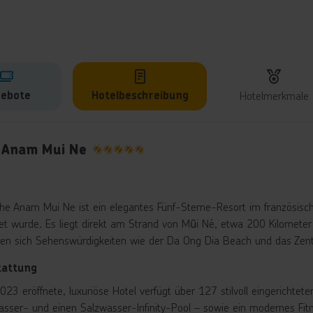
ebote
Hotelbeschreibung
Hotelmerkmale
lbeschreibung
 Anam Mui Ne
5
he Anam Mui Ne ist ein elegantes Fünf-Sterne-Resort im französisch
net wurde. Es liegt direkt am Strand von Mũi Né, etwa 200 Kilomet
den sich Sehenswürdigkeiten wie der Da Ong Dia Beach und das Zen
tattung
023 eröffnete, luxuriöse Hotel verfügt über 127 stilvoll eingericht
sser- und einen Salzwasser-Infinity-Pool – sowie ein modernes Fitn