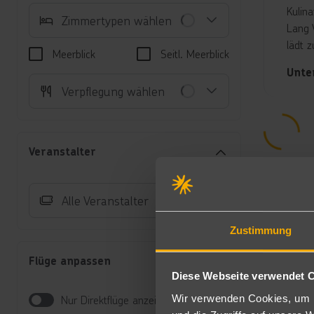
Kulin
Zimmertypen wählen
Lang 
lädt z
Meerblick
Seitl. Meerblick
Unte
Verpflegung wählen
De
Ka
An
fr
Veranstalter
Gr
55
Be
Alle Veranstalter
Pr
au
Zustimmung
Zi
Da
Flüge anpassen
Ja
Diese Webseite verwendet 
ÜF/H
Wir verwenden Cookies, um I
Nur Direktflüge anzeigen
Morge