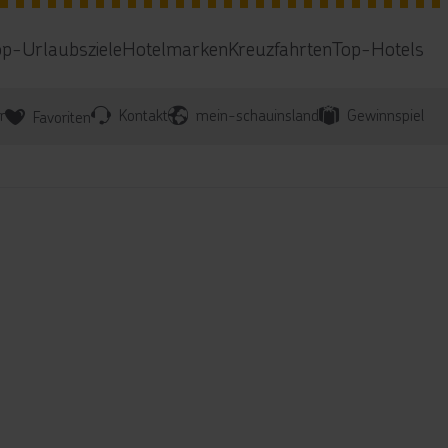
op-Urlaubsziele
Hotelmarken
Kreuzfahrten
Top-Hotels
r
Kontakt
mein-schauinsland
Gewinnspiel
Favoriten