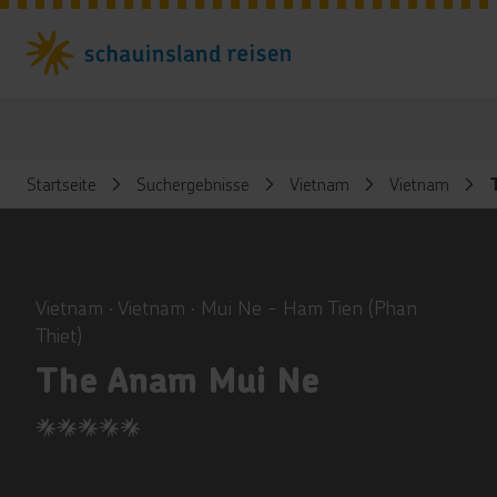
Startseite
Suchergebnisse
Vietnam
Vietnam
ious
Vietnam ∙ Vietnam ∙ Mui Ne - Ham Tien (Phan
Thiet)
The Anam Mui Ne
5