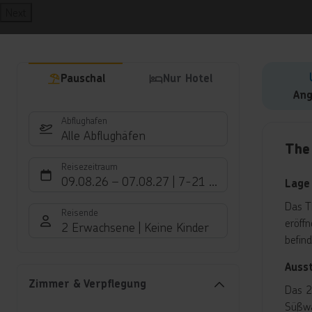
Next
Pauschal
Nur Hotel
Ang
Abflughafen
Hote
Alle Abflughäfen
The
Reisezeitraum
09.08.26
–
07.08.27
7-21 Nächte
Lage
Das T
Reisende
eröff
2 Erwachsene
Keine Kinder
befin
Auss
Zimmer & Verpflegung
Das 2
Süßwa