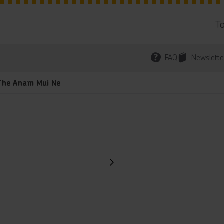
T
FAQ
Newslette
The Anam Mui Ne