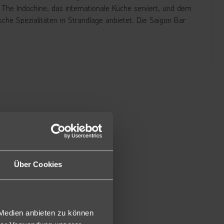
The Indochine, das internationale Küche serviert, und dem
he Spezialitäten in Strandlage anbietet. Die Saigon Bar
WC, Föhn, Klimaanlage, Telefon, Safe, Sat.-TV,
kon/Terrasse (DD2).
r, haben die Premium Zimmer als Highlight eine
ien. Auch hier gibt es eine freistehende Badewanne. Mit
d auch die Balkone/Terrassen sind etwas größer (GDZ).
ellnessbehandlung pro Person/Aufenthalt, 1x Afternoon Tea
tattung. Mit 142 m² bietet sie sehr viel Platz und hat
private Außenpool (2PS).
Über Cookies
otential für Kleinkinder dar.
us Sicherheitsgründen für Kinder ein Mindestalter von 6
 Medien anbieten zu können
Halb- oder Vollpension wird zusätzlich zum Frühstück ein