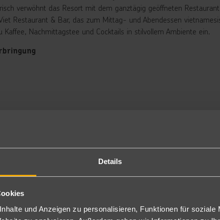
arisch verwöhnt das Resort mit dem ganztägig geöffneten Restaurant 
Viet Restaurant & Bar, das zum Mittag- und Abendessen vietnamesisc
u Kaffee, Nachmittagstee und Cocktails in stilvollem Ambiente ein.
rbringung
luxe Room: Die stilvollen Zimmer (ca. 40 m²) verfügen über Dusche/
ffee-/Teezubereiter, Minibar (gegen Gebühr) und einen privaten Bal
am Room: Bei gleicher Ausstattung und Größe wie die Deluxe Zimme
eistehende Badewanne im Zimmer (PDZ).
and Premium Room: Die Ausstattung gleicht der, der übrigen Kategor
 m² sind die Grand Premium Zimmer allerdings etwas geräumiger un
i Buchung bis 10.3. erhalten unsere Gäste folgende Benefits: 1 x W
ivate Pool Suite: Die Private Pool Suite verfügt über die gleiche Auss
ßerdem einen abgetrennten Wohnbereich. Das Highlight ist hier der 
Details
mmer mit direktem Pool-/Meereszugang stellen ein erhöhtes Gefahrenp
her gilt bei schauinsland-reisen für Buchungen dieser Zimmertypen a
hren.
Cookies
P/VP
nhalte und Anzeigen zu personalisieren, Funktionen für soziale
ns wird ein reichhaltiges Frühstück geboten. Bei einer Buchung von 