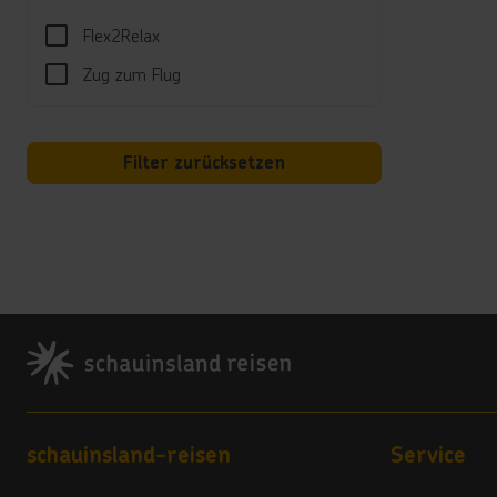
Kind
Flex2Relax
Für K
Zug zum Flug
einen
Hotel
Im ge
Filter zurücksetzen
Kred
Im Th
Land
5 Ste
Footer
Vera
5
Footer navigation
schauinsland-reisen
Service