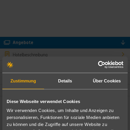
Angebote
Hotelbeschreibung
Hotelmerkmale
Bewertungen
Zustimmung
Details
Über Cookies
Lage und Umgebung
Diese Webseite verwendet Cookies
Angebote filtern
Wir verwenden Cookies, um Inhalte und Anzeigen zu
Ändere die Kriterien nach deinen Wünschen
personalisieren, Funktionen für soziale Medien anbieten
zu können und die Zugriffe auf unsere Website zu