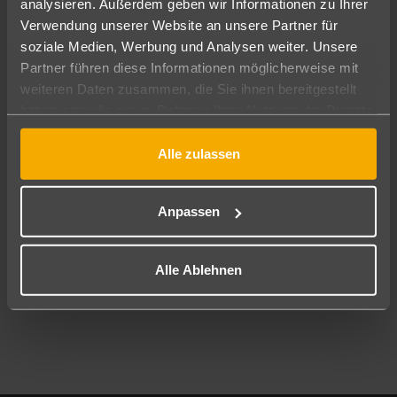
analysieren. Außerdem geben wir Informationen zu Ihrer
Pauschal
Nur Hotel
Verwendung unserer Website an unsere Partner für
soziale Medien, Werbung und Analysen weiter. Unsere
Abflughafen
Partner führen diese Informationen möglicherweise mit
Alle Abflughäfen
weiteren Daten zusammen, die Sie ihnen bereitgestellt
haben oder die sie im Rahmen Ihrer Nutzung der Dienste
Reisezeitraum
09.08.26
–
07.08.27
7-21 Nächte
gesammelt haben.
Alle zulassen
Reisende
2 Erwachsene
Keine Kinder
Anpassen
Mehr Filter anzeigen
Alle Ablehnen