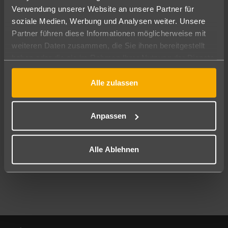
Verwendung unserer Website an unsere Partner für
soziale Medien, Werbung und Analysen weiter. Unsere
Abflughafen
Partner führen diese Informationen möglicherweise mit
Alle Abflughäfen
weiteren Daten zusammen, die Sie ihnen bereitgestellt
Reisezeitraum
haben oder die sie im Rahmen Ihrer Nutzung der Dienste
11.08.26
–
09.08.27
7-21 Nächte
gesammelt haben.
Alle zulassen
Reisende
2 Erwachsene
Keine Kinder
Anpassen
Mehr Filter anzeigen
Alle Ablehnen
Footer