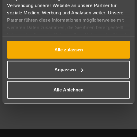
Verwendung unserer Website an unsere Partner für
soziale Medien, Werbung und Analysen weiter. Unsere
Abflughafen
Partner führen diese Informationen möglicherweise mit
Alle Abflughäfen
weiteren Daten zusammen, die Sie ihnen bereitgestellt
Reisezeitraum
haben oder die sie im Rahmen Ihrer Nutzung der Dienste
11.08.26
–
09.08.27
7-21 Nächte
gesammelt haben.
Alle zulassen
Reisende
2 Erwachsene
Keine Kinder
Anpassen
Mehr Filter anzeigen
Alle Ablehnen
Footer