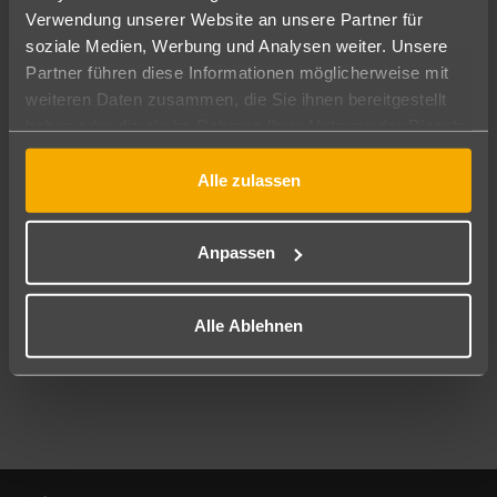
Verwendung unserer Website an unsere Partner für
soziale Medien, Werbung und Analysen weiter. Unsere
Abflughafen
Partner führen diese Informationen möglicherweise mit
Alle Abflughäfen
weiteren Daten zusammen, die Sie ihnen bereitgestellt
Reisezeitraum
haben oder die sie im Rahmen Ihrer Nutzung der Dienste
11.08.26
–
09.08.27
7-21 Nächte
gesammelt haben.
Alle zulassen
Reisende
2 Erwachsene
Keine Kinder
Anpassen
Mehr Filter anzeigen
Alle Ablehnen
Footer