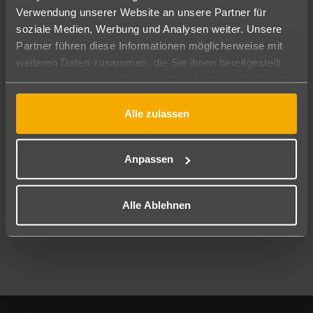
Verwendung unserer Website an unsere Partner für
soziale Medien, Werbung und Analysen weiter. Unsere
Abflughafen
Partner führen diese Informationen möglicherweise mit
Alle Abflughäfen
weiteren Daten zusammen, die Sie ihnen bereitgestellt
Reisezeitraum
haben oder die sie im Rahmen Ihrer Nutzung der Dienste
09.08.26
–
07.08.27
7-21 Nächte
gesammelt haben.
Alle zulassen
Reisende
2 Erwachsene
Keine Kinder
Anpassen
Mehr Filter anzeigen
Alle Ablehnen
Footer