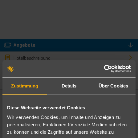
Angebote
Hotelbeschreibung
Hotelmerkmale
Bewertungen
Zustimmung
Details
Über Cookies
Lage und Umgebung
Diese Webseite verwendet Cookies
Angebote filtern
Wir verwenden Cookies, um Inhalte und Anzeigen zu
Ändere die Kriterien nach deinen Wünschen
personalisieren, Funktionen für soziale Medien anbieten
zu können und die Zugriffe auf unsere Website zu