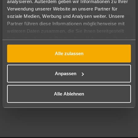
analysieren. Außerdem geben wir Informationen zu Ihrer
Pauschal
Nur Hotel
Verwendung unserer Website an unsere Partner für
soziale Medien, Werbung und Analysen weiter. Unsere
Abflughafen
Partner führen diese Informationen möglicherweise mit
Alle Abflughäfen
weiteren Daten zusammen, die Sie ihnen bereitgestellt
haben oder die sie im Rahmen Ihrer Nutzung der Dienste
Reisezeitraum
11.08.26
–
09.08.27
7-21 Nächte
gesammelt haben.
Alle zulassen
Reisende
2 Erwachsene
Keine Kinder
Anpassen
Mehr Filter anzeigen
Alle Ablehnen