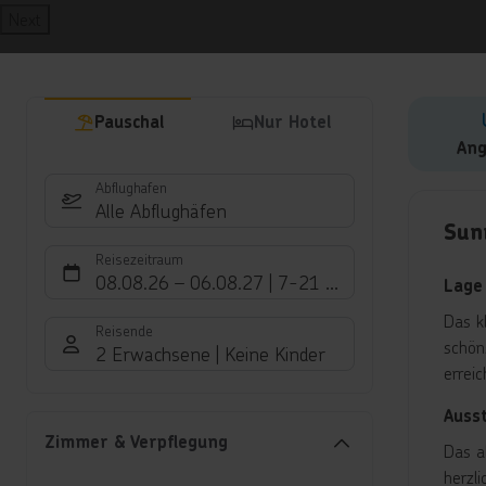
Next
Pauschal
Nur Hotel
Ang
Abflughafen
Hote
Alle Abflughäfen
Sun
Reisezeitraum
08.08.26
–
06.08.27
7-21 Nächte
Lage
Das k
Reisende
schön
2 Erwachsene
Keine Kinder
erreic
Auss
Zimmer & Verpflegung
Das a
herzl