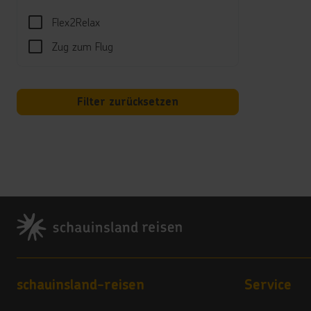
Kind
Flex2Relax
Für di
Zug zum Flug
Hotel
Reini
*****
Filter zurücksetzen
Babyb
Kred
Visa,
Land
Footer
3 Ste
Vera
4
Footer navigation
schauinsland-reisen
Service
Hote