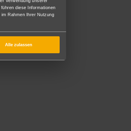
hrer Verwendung unserer
m Schlafzimmer stehen jeweils ein Flatscreen TV mit über
. Wahlweise auch zur Alleinbenutzung (S1).
 führen diese Informationen
niorsuiten sharing Pool, buchbar ab 16 Jahren, befinden
ie im Rahmen Ihrer Nutzung
des und verfügen, bei sonst gleicher Ausstattung wie die
1/JSU).
r wird um umsichtiges Verhalten und um besondere
Alle zulassen
luxe Juniorsuiten (2DJ/2JZ/DI/ZIP), buchbar ab 16 Jahren,
bengebäudes und verfügen, bei sonst gleicher Ausstattung
ird um umsichtiges Verhalten und um besondere
ner Auswahl an Kaffeespezialitäten, Säften, Sekt und
 mehr werden auf Wunsch frisch zubereitet.