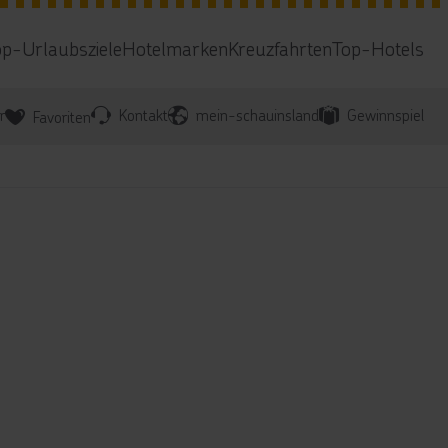
op-Urlaubsziele
Hotelmarken
Kreuzfahrten
Top-Hotels
r
Kontakt
mein-schauinsland
Gewinnspiel
Favoriten