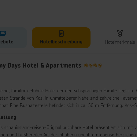
ebote
Hotelbeschreibung
Hotelmerkmale
lbeschreibung
ny Days Hotel & Apartments
4
leine, familiär geführte Hotel der deutschsprachigen Familie liegt c
sten Strände von Kos. In unmittelbarer Nähe sind zahlreiche Taverne
hbar. Eine Bushaltestelle befindet sich in ca. 50 m Entfernung. Kos-S
tattung
ls schauinsland-reisen-Original buchbare Hotel präsentiert sich mit
ichen und hilfsbereiten Art der Inhaberin und ihrem ebenso herzliche