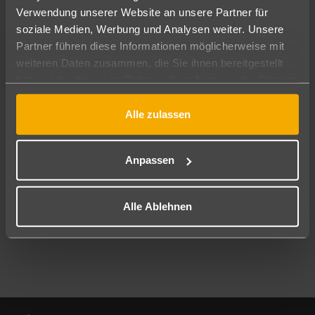
Verwendung unserer Website an unsere Partner für
soziale Medien, Werbung und Analysen weiter. Unsere
Abflughafen
Partner führen diese Informationen möglicherweise mit
Alle Abflughäfen
weiteren Daten zusammen, die Sie ihnen bereitgestellt
Reisezeitraum
haben oder die sie im Rahmen Ihrer Nutzung der Dienste
08.08.26
–
06.08.27
7-21 Nächte
gesammelt haben.
Alle zulassen
Reisende
2 Erwachsene
Keine Kinder
Anpassen
Mehr Filter anzeigen
Alle Ablehnen
Footer