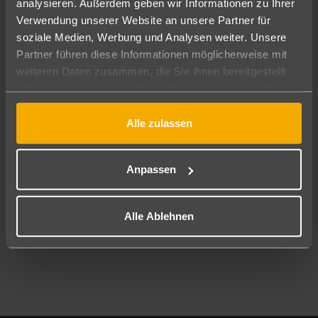
analysieren. Außerdem geben wir Informationen zu Ihrer
Pauschal
Nur Hotel
Verwendung unserer Website an unsere Partner für
soziale Medien, Werbung und Analysen weiter. Unsere
Abflughafen
Partner führen diese Informationen möglicherweise mit
Alle Abflughäfen
weiteren Daten zusammen, die Sie ihnen bereitgestellt
haben oder die sie im Rahmen Ihrer Nutzung der Dienste
Reisezeitraum
10.08.26
–
08.08.27
7-21 Nächte
gesammelt haben.
Alle zulassen
Reisende
2 Erwachsene
Keine Kinder
Anpassen
Mehr Filter anzeigen
Alle Ablehnen