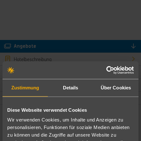
Angebote
Hotelbeschreibung
Hotelmerkmale
Bewertungen
Zustimmung
Details
Über Cookies
Lage und Umgebung
Diese Webseite verwendet Cookies
Angebote filtern
Wir verwenden Cookies, um Inhalte und Anzeigen zu
Ändere die Kriterien nach deinen Wünschen
personalisieren, Funktionen für soziale Medien anbieten
zu können und die Zugriffe auf unsere Website zu