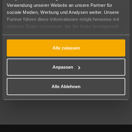
Verwendung unserer Website an unsere Partner für
soziale Medien, Werbung und Analysen weiter. Unsere
Abflughafen
Partner führen diese Informationen möglicherweise mit
Alle Abflughäfen
weiteren Daten zusammen, die Sie ihnen bereitgestellt
Reisezeitraum
haben oder die sie im Rahmen Ihrer Nutzung der Dienste
10.08.26
–
08.08.27
7-21 Nächte
gesammelt haben.
Alle zulassen
Reisende
2 Erwachsene
Keine Kinder
Anpassen
Mehr Filter anzeigen
Alle Ablehnen
Footer