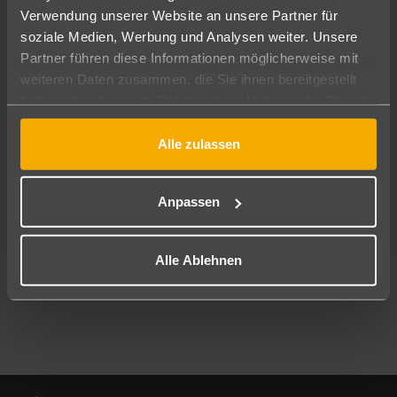
Verwendung unserer Website an unsere Partner für
soziale Medien, Werbung und Analysen weiter. Unsere
Abflughafen
Partner führen diese Informationen möglicherweise mit
Alle Abflughäfen
weiteren Daten zusammen, die Sie ihnen bereitgestellt
Reisezeitraum
haben oder die sie im Rahmen Ihrer Nutzung der Dienste
12.08.26
–
10.08.27
7-21 Nächte
gesammelt haben.
Alle zulassen
Reisende
2 Erwachsene
Keine Kinder
Anpassen
Mehr Filter anzeigen
Alle Ablehnen
Footer