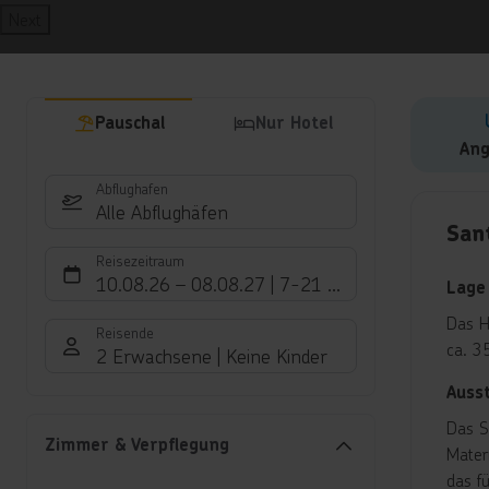
Next
Pauschal
Nur Hotel
Ang
Abflughafen
Hote
Alle Abflughäfen
Sant
Reisezeitraum
10.08.26
–
08.08.27
7-21 Nächte
Lage
Das Ho
Reisende
ca. 35
2 Erwachsene
Keine Kinder
Auss
Das S
Zimmer & Verpflegung
Mater
das f