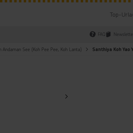
Top-Urla
FAQ
Newslette
eln Andaman See (Koh Pee Pee, Koh Lanta)
Santhiya Koh Yao 