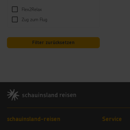
Wasse
Flex2Relax
Well
Zug zum Flug
Massa
Hotel
Filter zurücksetzen
Wi-Fi
Land
5 Ste
Vera
Footer
5
Hote
Ein o
*****
Footer navigation
schauinsland-reisen
Service
Ab de
*****