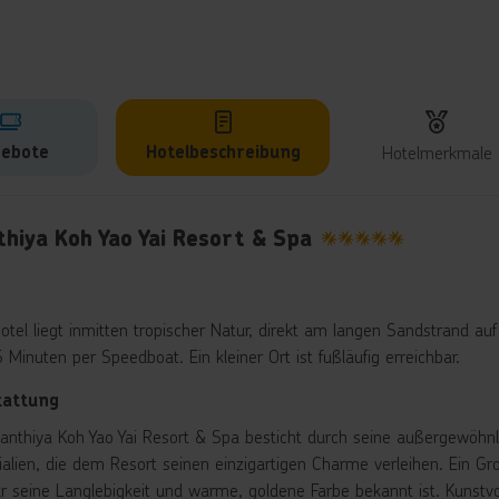
ebote
Hotelbeschreibung
Hotelmerkmale
lbeschreibung
hiya Koh Yao Yai Resort & Spa
5
tel liegt inmitten tropischer Natur, direkt am langen Sandstrand auf 
 Minuten per Speedboat. Ein kleiner Ort ist fußläufig erreichbar.
tattung
anthiya Koh Yao Yai Resort & Spa besticht durch seine außergewöhnli
ialien, die dem Resort seinen einzigartigen Charme verleihen. Ein G
ür seine Langlebigkeit und warme, goldene Farbe bekannt ist. Kunstv