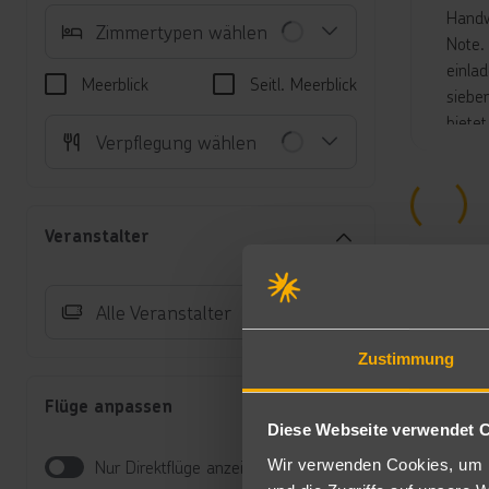
Handw
Zimmertypen wählen
Note.
einla
Meerblick
Seitl. Meerblick
siebe
bietet
Verpflegung wählen
Stund
verwö
ein K
Schir
Veranstalter
Unte
Do
Alle Veranstalter
Ha
TV
Zustimmung
Ge
Po
Flüge anpassen
Po
Diese Webseite verwendet 
Ge
Wir verwenden Cookies, um I
Nur Direktflüge anzeigen
Zi