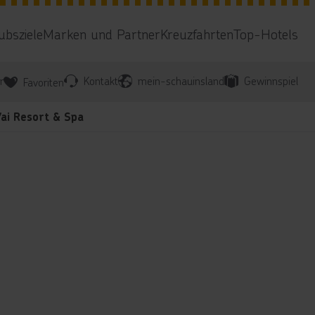
ubsziele
Marken und Partner
Kreuzfahrten
Top-Hotels
r
Kontakt
mein-schauinsland
Gewinnspiel
Favoriten
Yai Resort & Spa