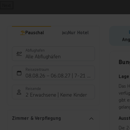
Next
Pauschal
Nur Hotel
Ang
Abflughafen
Hote
Alle Abflughäfen
Bun
Reisezeitraum
08.08.26
–
06.08.27
7-21 Nächte
Lage
Das H
Reisende
verfü
2 Erwachsene
Keine Kinder
gibt 
gelan
Auss
Zimmer & Verpflegung
Die 2