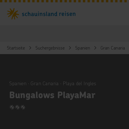
Startseite
Suchergebnisse
Spanien
Gran Canaria
ious
Spanien ∙ Gran Canaria ∙ Playa del Ingles
Bungalows PlayaMar
3