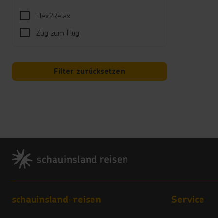
Flex2Relax
Zug zum Flug
Filter zurücksetzen
Footer
Footer navigation
schauinsland-reisen
Service