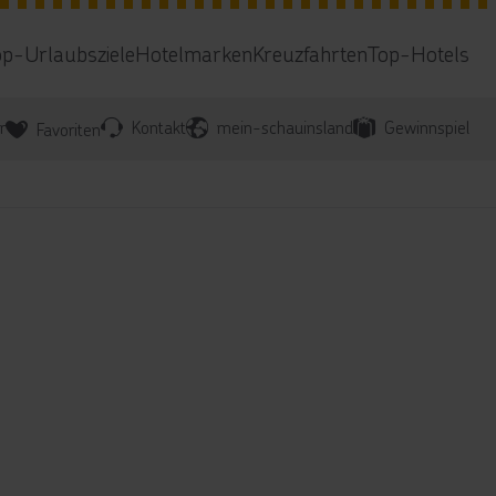
op-Urlaubsziele
Hotelmarken
Kreuzfahrten
Top-Hotels
r
Kontakt
mein-schauinsland
Gewinnspiel
Favoriten