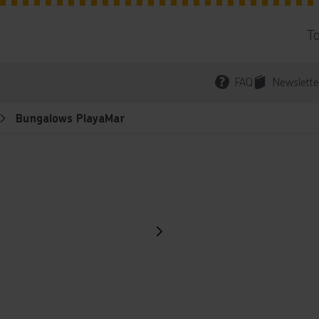
T
FAQ
Newslette
Bungalows PlayaMar