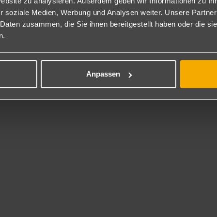
Website zu analysieren. Außerdem geben wir Informationen zu I
ck-in ab 12:30 Uhr
r soziale Medien, Werbung und Analysen weiter. Unsere Partner
ck-out bis 12 Uhr
 Daten zusammen, die Sie ihnen bereitgestellt haben oder die s
Fi steht den Hotelgästen kostenlos zur Verfügung.
n.
itkarte
a Card, Mastercard
Anpassen
eskategorie
rne
nstalterkategorie
lhinweis
 Estados Unidos, 3
 Playa del Inglés
en
: info@playamar-grancanaria.com