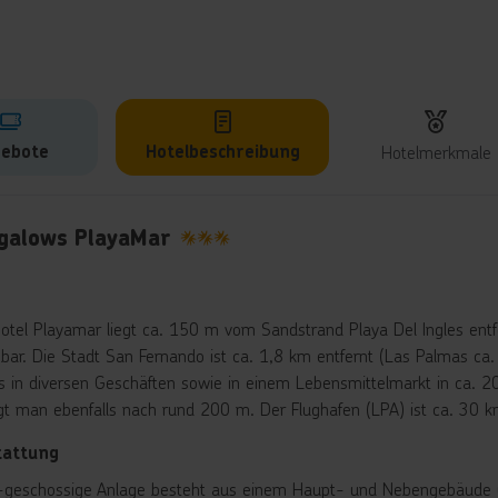
ebote
Hotelbeschreibung
Hotelmerkmale
lbeschreibung
galows PlayaMar
3
otel Playamar liegt ca. 150 m vom Sandstrand Playa Del Ingles en
gbar. Die Stadt San Fernando ist ca. 1,8 km entfernt (Las Palmas ca
es in diversen Geschäften sowie in einem Lebensmittelmarkt in ca. 
gt man ebenfalls nach rund 200 m. Der Flughafen (LPA) ist ca. 30 k
tattung
-geschossige Anlage besteht aus einem Haupt- und Nebengebäude un