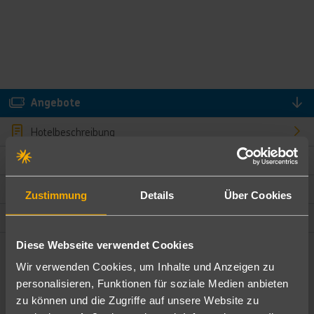
Angebote
Hotelbeschreibung
Hotelmerkmale
Bewertungen
Zustimmung
Details
Über Cookies
Lage und Umgebung
Diese Webseite verwendet Cookies
Angebote filtern
Wir verwenden Cookies, um Inhalte und Anzeigen zu
Ändere die Kriterien nach deinen Wünschen
personalisieren, Funktionen für soziale Medien anbieten
zu können und die Zugriffe auf unsere Website zu