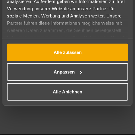
analysieren. Außerdem geben wir Informationen zu Ihrer
Pauschal
Nur Hotel
Verwendung unserer Website an unsere Partner für
soziale Medien, Werbung und Analysen weiter. Unsere
Abflughafen
Partner führen diese Informationen möglicherweise mit
Alle Abflughäfen
weiteren Daten zusammen, die Sie ihnen bereitgestellt
haben oder die sie im Rahmen Ihrer Nutzung der Dienste
Reisezeitraum
10.08.26
–
08.08.27
7-21 Nächte
gesammelt haben.
Alle zulassen
Reisende
2 Erwachsene
Keine Kinder
Anpassen
Mehr Filter anzeigen
Alle Ablehnen