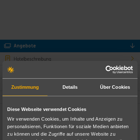
Angebote
Hotelbeschreibung
Hotelmerkmale
Bewertungen
Zustimmung
Details
Über Cookies
Lage und Umgebung
Diese Webseite verwendet Cookies
Angebote filtern
Wir verwenden Cookies, um Inhalte und Anzeigen zu
Ändere die Kriterien nach deinen Wünschen
personalisieren, Funktionen für soziale Medien anbieten
zu können und die Zugriffe auf unsere Website zu