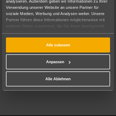
analysieren. Außerdem geben wir Informationen zu Ihrer
Pauschal
Nur Hotel
Verwendung unserer Website an unsere Partner für
soziale Medien, Werbung und Analysen weiter. Unsere
Abflughafen
Partner führen diese Informationen möglicherweise mit
Alle Abflughäfen
weiteren Daten zusammen, die Sie ihnen bereitgestellt
haben oder die sie im Rahmen Ihrer Nutzung der Dienste
Reisezeitraum
10.08.26
–
08.08.27
7-21 Nächte
gesammelt haben.
Alle zulassen
Reisende
2 Erwachsene
Keine Kinder
Anpassen
Mehr Filter anzeigen
Alle Ablehnen