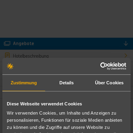
Angebote
Hotelbeschreibung
Hotelmerkmale
Bewertungen
Zustimmung
Details
Über Cookies
Lage und Umgebung
Diese Webseite verwendet Cookies
Angebote filtern
Wir verwenden Cookies, um Inhalte und Anzeigen zu
Ändere die Kriterien nach deinen Wünschen
personalisieren, Funktionen für soziale Medien anbieten
zu können und die Zugriffe auf unsere Website zu