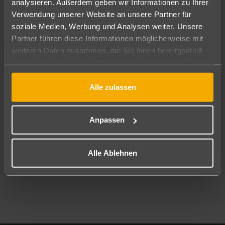
analysieren. Außerdem geben wir Informationen zu Ihrer
Pauschal
Nur Hotel
Verwendung unserer Website an unsere Partner für
soziale Medien, Werbung und Analysen weiter. Unsere
Abflughafen
Partner führen diese Informationen möglicherweise mit
Alle Abflughäfen
weiteren Daten zusammen, die Sie ihnen bereitgestellt
haben oder die sie im Rahmen Ihrer Nutzung der Dienste
Reisezeitraum
12.08.26
–
10.08.27
7-21 Nächte
gesammelt haben.
Alle zulassen
Reisende
2 Erwachsene
Keine Kinder
Anpassen
Mehr Filter anzeigen
Alle Ablehnen