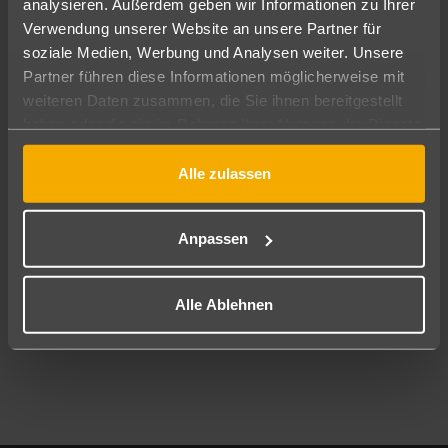
analysieren. Außerdem geben wir Informationen zu Ihrer
Pauschal
Nur Hotel
Verwendung unserer Website an unsere Partner für
soziale Medien, Werbung und Analysen weiter. Unsere
Abflughafen
Partner führen diese Informationen möglicherweise mit
Alle Abflughäfen
weiteren Daten zusammen, die Sie ihnen bereitgestellt
haben oder die sie im Rahmen Ihrer Nutzung der Dienste
Reisezeitraum
09.08.26
–
07.08.27
7-21 Nächte
gesammelt haben.
Alle zulassen
Reisende
2 Erwachsene
Keine Kinder
Anpassen
Mehr Filter anzeigen
Alle Ablehnen