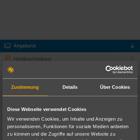
Angebote
Hotelbeschreibung
Hotelmerkmale
Bewertungen
Zustimmung
Details
Über Cookies
Lage und Umgebung
Diese Webseite verwendet Cookies
Angebote filtern
Wir verwenden Cookies, um Inhalte und Anzeigen zu
Ändere die Kriterien nach deinen Wünschen
personalisieren, Funktionen für soziale Medien anbieten
zu können und die Zugriffe auf unsere Website zu