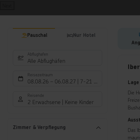
Next
Pauschal
Nur Hotel
Ang
Abflughafen
Hote
Alle Abflughäfen
Ibe
Reisezeitraum
08.08.26
–
06.08.27
7-21 Nächte
Lage
Die H
Reisende
Freiz
2 Erwachsene
Keine Kinder
Busha
Auss
Zimmer & Verpflegung
Das I
mauri