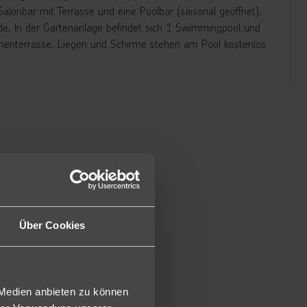
alonbar mit Terrasse und eine Poolbar (saisonal geöffnet).
e. In der Gartenanlage befindet sich 1 Swimmingpool und
onnenterrasse. Liegen und Schirme stehen am Pool kostenlos
er Bad/WC, Föhn, Sat.-TV mit Musikkanal, Telefon, Safe,
ie Balkon oder Terrasse (D/DA).
r Meerblick (DMS/AMS) oder direkter Meerblick (DM) sind
1GD/DGE) und Alleinbenutzung mit seitlichem Meerblick
tung wie die Doppelzimmer und verfügen zusätzlich über
h eine Tür von dem Schlafzimmer getrennt (A12/A1A). Die
Über Cookies
uchbar.
eicher Ausstattung wie die Doppelzimmer etwas geräumiger
zimmer. Die 3. Person schläft auf einem Sofabett
er Ausstattung wie die Doppelzimmer etwas geräumiger und
 Medien anbieten zu können