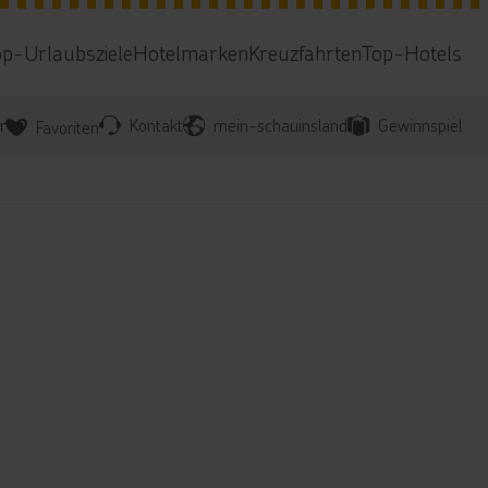
op-Urlaubsziele
Hotelmarken
Kreuzfahrten
Top-Hotels
r
Kontakt
mein-schauinsland
Gewinnspiel
Favoriten