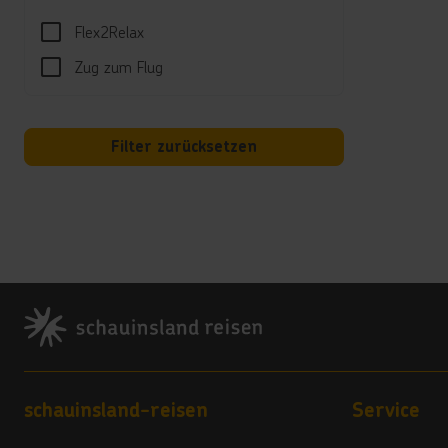
Sport
Flex2Relax
Tisch
Zug zum Flug
Währe
Spor
Filter zurücksetzen
Golfpl
Unte
Von M
Oster
Außer
Footer
Well
Sauna
Kind
Footer navigation
schauinsland-reisen
Service
"Katt
Liebe 