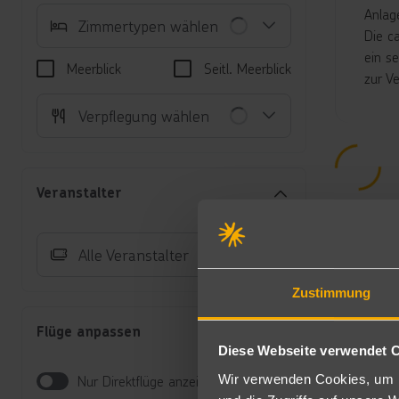
Anlag
Zimmertypen wählen
Die c
ein s
Meerblick
Seitl. Meerblick
zur V
Unte
Verpflegung wählen
Do
Mi
Au
Veranstalter
ge
Au
(D
Alle Veranstalter
Ap
ei
Zustimmung
Ap
Su
Flüge anpassen
un
Diese Webseite verwendet 
(
Ju
Wir verwenden Cookies, um I
Nur Direktflüge anzeigen
ve