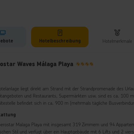
ebote
Hotelbeschreibung
Hotelmerkmale
lbeschreibung
rostar Waves Málaga Playa
4
otelanlage liegt direkt am Strand mit der Strandpromenade des Urla
eitangeboten und Restaurants, Supermärkten usw. sind es ca. 100 m.
ltestelle befindet sich in ca. 900 m (mehrmals tägliche Busverbind
tattung
berostar Malaga Playa mit insgesamt 319 Zimmern und 94 Apparteme
schen Stil und verfügt über ein Hauptgebäude mit 6 Lifts und 2 vie