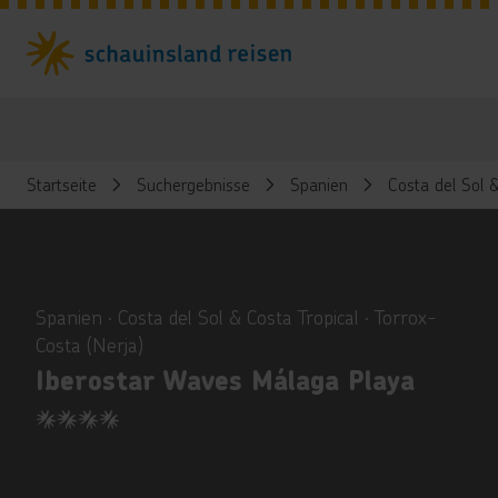
Startseite
Suchergebnisse
Spanien
Costa del Sol &
ious
Spanien ∙ Costa del Sol & Costa Tropical ∙ Torrox-
Costa (Nerja)
Iberostar Waves Málaga Playa
4