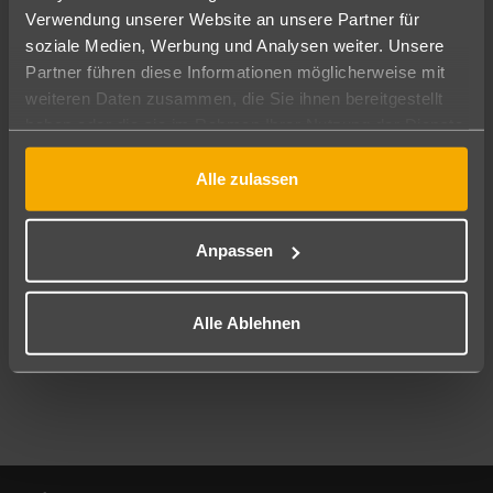
Verwendung unserer Website an unsere Partner für
soziale Medien, Werbung und Analysen weiter. Unsere
Abflughafen
Partner führen diese Informationen möglicherweise mit
Alle Abflughäfen
weiteren Daten zusammen, die Sie ihnen bereitgestellt
Reisezeitraum
haben oder die sie im Rahmen Ihrer Nutzung der Dienste
11.08.26
–
09.08.27
7-21 Nächte
gesammelt haben.
Alle zulassen
Reisende
2 Erwachsene
Keine Kinder
Anpassen
Mehr Filter anzeigen
Alle Ablehnen
Footer