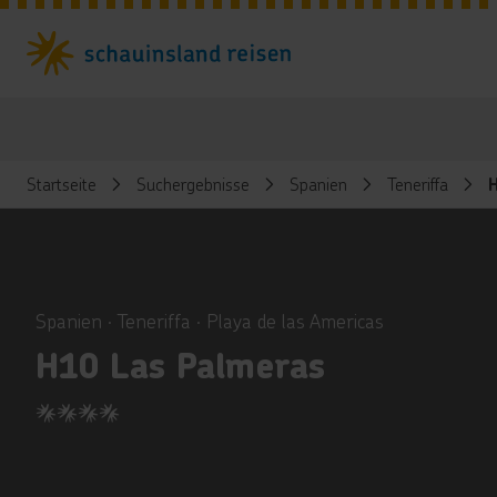
Startseite
Suchergebnisse
Spanien
Teneriffa
ious
Spanien ∙ Teneriffa ∙ Playa de las Americas
H10 Las Palmeras
4