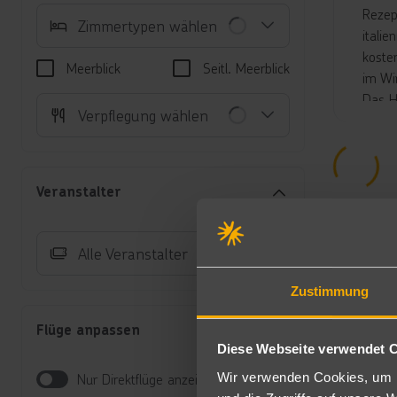
Rezep
Zimmertypen wählen
itali
koste
Meerblick
Seitl. Meerblick
im Wi
Das H
Verpflegung wählen
Unte
Do
un
Veranstalter
un
Po
Ju
Alle Veranstalter
Wo
Do
Zustimmung
Ne
al
Flüge anpassen
Wi
Diese Webseite verwendet 
Pe
Pr
Wir verwenden Cookies, um I
Nur Direktflüge anzeigen
Te