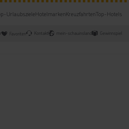
op-Urlaubsziele
Hotelmarken
Kreuzfahrten
Top-Hotels
r
Kontakt
mein-schauinsland
Gewinnspiel
Favoriten