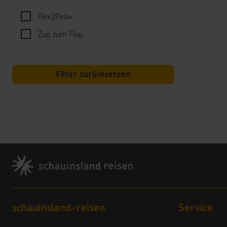
er
Flex2Relax
na
ge
Zug zum Flug
ja
Be
Hi
Filter zurücksetzen
Ve
Sport
Tisch
Unte
Footer
Abend
Kind
Minic
Im So
Footer navigation
schauinsland-reisen
Service
Kinder