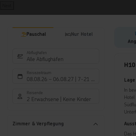
Next
Pauschal
Nur Hotel
Ang
Abflughafen
Hote
Alle Abflughäfen
H10
Reisezeitraum
08.08.26
–
06.08.27
7-21 Nächte
Lage
In be
Reisende
Hotel
2 Erwachsene
Keine Kinder
Südfl
Unter
Auss
Zimmer & Verpflegung
Das H