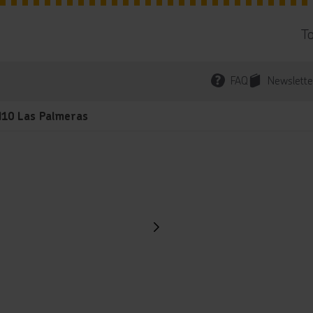
T
FAQ
Newslette
H10 Las Palmeras