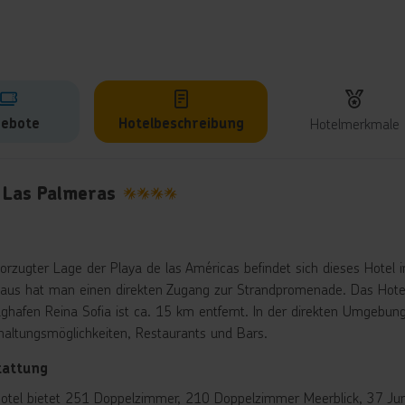
ebote
Hotelbeschreibung
Hotelmerkmale
lbeschreibung
 Las Palmeras
4
vorzugter Lage der Playa de las Américas befindet sich dieses Hotel
 aus hat man einen direkten Zugang zur Strandpromenade. Das Hotel
ughafen Reina Sofia ist ca. 15 km entfernt. In der direkten Umgebung
haltungsmöglichkeiten, Restaurants und Bars.
tattung
otel bietet 251 Doppelzimmer, 210 Doppelzimmer Meerblick, 37 Jun