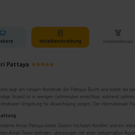
ebote
Hotelbeschreibung
Hotelmerkmale
lbeschreibung
ri Pattaya
5
otel liegt am ruhigen Nordende der Pattaya-Bucht und bietet die pe
andige Strand ist in wenigen Gehminuten erreichbar, während zahlrei
mittelbarer Umgebung für Abwechslung sorgen. Der internationale Fl
tattung
oderne Amari Pattaya bietet Gästen höchsten Komfort und ein stilvo
nten Amari Tower befinden, überzeugen mit einer zeitgemäßen Ausst