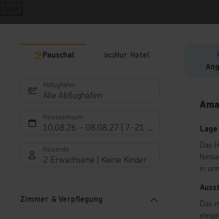
Next
Pauschal
Nur Hotel
Ang
Abflughafen
Hote
Alle Abflughäfen
Ama
Reisezeitraum
10.08.26
–
08.08.27
7-21 Nächte
Lage
Das H
Reisende
feins
2 Erwachsene
Keine Kinder
in un
Auss
Zimmer & Verpflegung
Das m
elega