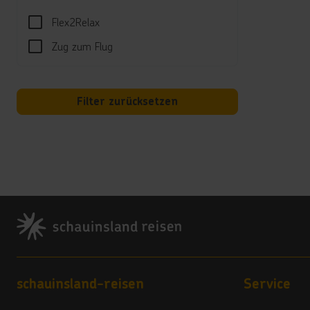
Hotel
Flex2Relax
Das Ho
Zug zum Flug
Kred
Bezah
Filter zurücksetzen
Land
5 Ste
Vera
5
Footer
Zielg
In de
Footer navigation
schauinsland-reisen
Service