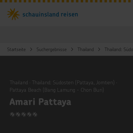
Startseite
Suchergebnisse
Thailand
Thailand: Südo
ious
Thailand ∙ Thailand: Südosten (Pattaya, Jomtien) ∙
Pattaya Beach (Bang Lamung - Chon Buri)
Amari Pattaya
5