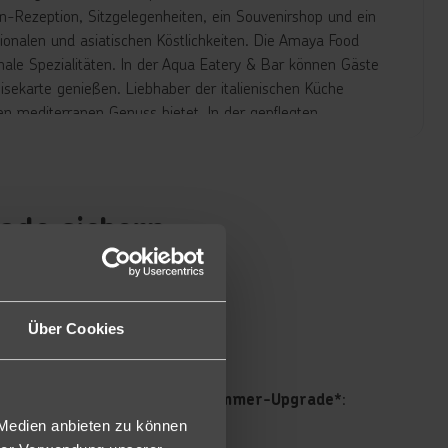
-Rezeption, Sitzgelegenheiten, ein Souvenirshop und ein
tionalen und asiatischen Köstlichkeiten. Die Amaya Food
onale Spezialitäten. In der Aqua Eatery & Bar können Gäste
sekarte genießen. Liebhaber der italienischen Küche
n mediterranen Genuss bietet. In der gepflegten
n Sonnenterrasse zum Entspannen und Verweilen ein.
eizeitspaß sorgt der hoteleigene Aqua Park mit
ade sichern
anlage, TV, Kaffee- und Teekocher und einen eigenen
1.10.2026
bar (DPB/DDM).
Über Cookies
erhältst du ein
:
kostenfreies Zimmer-Upgrade*
 Medien anbieten zu können