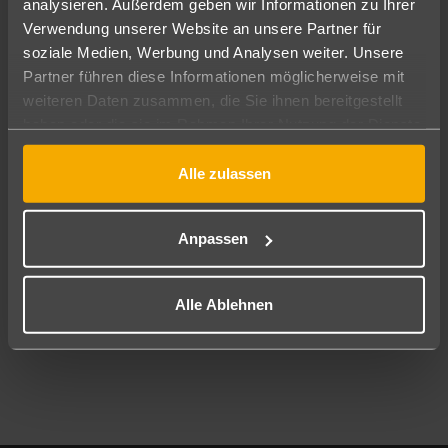
analysieren. Außerdem geben wir Informationen zu Ihrer
Pauschal
Nur Hotel
Verwendung unserer Website an unsere Partner für
soziale Medien, Werbung und Analysen weiter. Unsere
Abflughafen
Partner führen diese Informationen möglicherweise mit
Alle Abflughäfen
weiteren Daten zusammen, die Sie ihnen bereitgestellt
haben oder die sie im Rahmen Ihrer Nutzung der Dienste
Reisezeitraum
08.08.26
–
06.08.27
7-21 Nächte
gesammelt haben.
Alle zulassen
Reisende
2 Erwachsene
Keine Kinder
Anpassen
Mehr Filter anzeigen
Alle Ablehnen