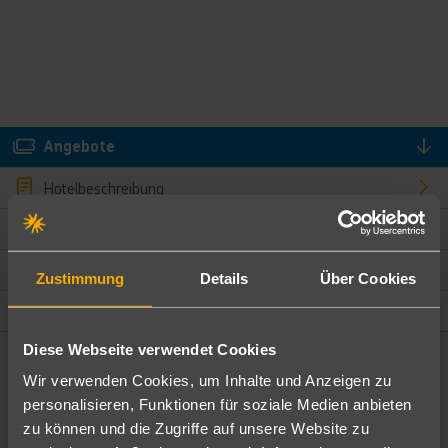
Angebote
Hotelbeschreibung
Hotelmerkmale
Bewertungen
Zustimmung
Details
Über Cookies
Lage und Umgebung
Diese Webseite verwendet Cookies
Angebote filtern
Wir verwenden Cookies, um Inhalte und Anzeigen zu
Ändere die Kriterien nach deinen Wünschen
personalisieren, Funktionen für soziale Medien anbieten
zu können und die Zugriffe auf unsere Website zu