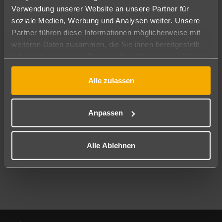
Verwendung unserer Website an unsere Partner für
soziale Medien, Werbung und Analysen weiter. Unsere
Abflughafen
Partner führen diese Informationen möglicherweise mit
Alle Abflughäfen
weiteren Daten zusammen, die Sie ihnen bereitgestellt
Reisezeitraum
haben oder die sie im Rahmen Ihrer Nutzung der Dienste
09.08.26
–
07.08.27
7-21 Nächte
gesammelt haben.
Alle zulassen
Reisende
2 Erwachsene
Keine Kinder
Anpassen
Mehr Filter anzeigen
Alle Ablehnen
Footer