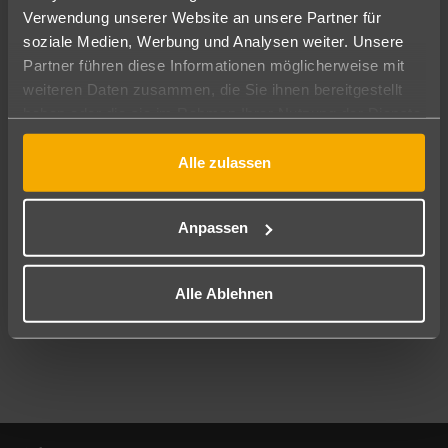
Verwendung unserer Website an unsere Partner für
soziale Medien, Werbung und Analysen weiter. Unsere
Abflughafen
Partner führen diese Informationen möglicherweise mit
Alle Abflughäfen
weiteren Daten zusammen, die Sie ihnen bereitgestellt
Reisezeitraum
haben oder die sie im Rahmen Ihrer Nutzung der Dienste
11.08.26
–
09.08.27
7-21 Nächte
gesammelt haben.
Alle zulassen
Reisende
2 Erwachsene
Keine Kinder
Anpassen
Mehr Filter anzeigen
Alle Ablehnen
Footer