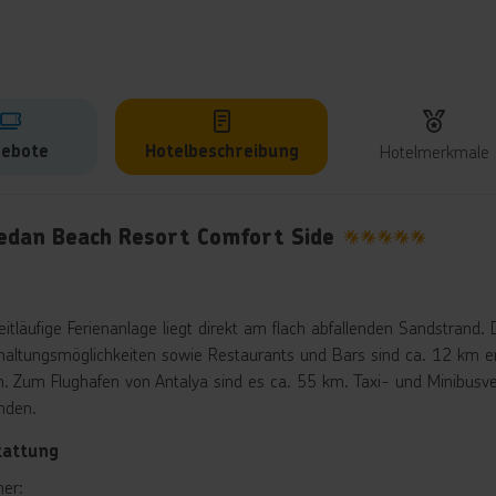
ebote
Hotelbeschreibung
Hotelmerkmale
lbeschreibung
edan Beach Resort Comfort Side
5
eitläufige Ferienanlage liegt direkt am flach abfallenden Sandstrand
haltungsmöglichkeiten sowie Restaurants und Bars sind ca. 12 km e
. Zum Flughafen von Antalya sind es ca. 55 km. Taxi- und Minibusve
nden.
tattung
er: