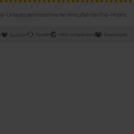
op-Urlaubsziele
Hotelmarken
Kreuzfahrten
Top-Hotels
r
Kontakt
mein-schauinsland
Gewinnspiel
Favoriten