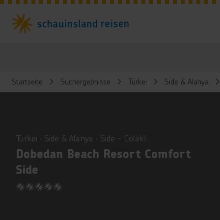
Startseite
Suchergebnisse
Türkei
Side & Alanya
ious
Türkei ∙ Side & Alanya ∙ Side - Colakli
Dobedan Beach Resort Comfort
Side
5