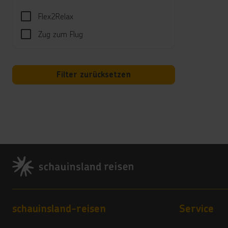
Spor
Flex2Relax
Bowlin
Zug zum Flug
Unte
Tagsü
Shows
Filter zurücksetzen
Well
Türki
Gebüh
Kind
Footer
Mehrs
Minid
Babyb
Hotel
Footer navigation
schauinsland-reisen
Service
Wäsch