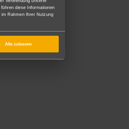
hrer Verwendung unserer
 führen diese Informationen
hlafräumen mit Verbindungstür und einem Bad (DF2).
ie im Rahmen Ihrer Nutzung
dzimmer mit Landblick, maximale Belegung 2 Personen
Alle zulassen
n Buffetform. Spätaufsteherfrühstück (10:30-12 Uhr),
 und Gebäck, tagsüber Eis und Mitternachtssnack. Lokale
ke sind rund um die Uhr an den jeweils geöffneten Bars
ückt.
m Getränke, Wasserpfeife und Getränke in Flaschen.
 Fitness-Center sowie Tischtennis, Darts, Wassergmynastik,
schießen.