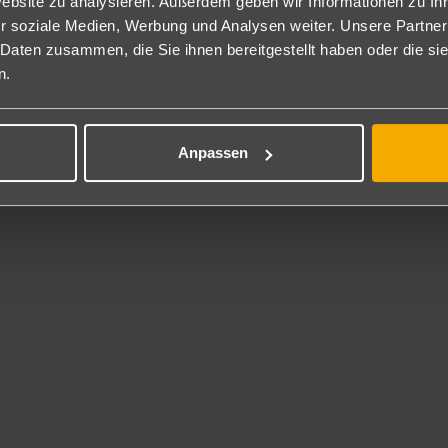
Website zu analysieren. Außerdem geben wir Informationen zu I
gen Aufpreis (DMS). DZ=EZ zur Alleinbenutzung (DE/DES/DEA).
r soziale Medien, Werbung und Analysen weiter. Unsere Partner
milienzimmer: Bestehen bei sonst gleicher Ausstattung aus zwei Sc
 Daten zusammen, die Sie ihnen bereitgestellt haben oder die s
itlicher Meerblick ist gegen Aufpreis buchbar (FS2).
n.
per-Sparzimmer (Sommer): Sind identisch mit den Doppelzimmern.
mfort Zimmer (Winter): Bei ähnlicher Ausstattung wie die Standar
CD).
Anpassen
flegung
nclusive
tra All Inclusive: Reichhaltiges Frühstück, Mittag- und Abendessen i
gsüber internationale und türkische Snacks, nachmittags Kaffee/Tee
koholische und alkoholfreie Getränke und ausgewählte Import Geträn
klusive. Die Minibar wird täglich mit Softdrinks, Bier und Wasser best
cht im Ultra All Inclusive enthalten: Weitere Importgetränke, Premiu
 Inklusive
ennishartplatz (tagsüber), Verleih von Tennis-Schlägern und -Bällen,
ngymnastik, Boccia, Aerobic, Basketball, Beachvolleyball und Bogen