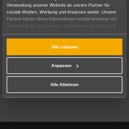
Verwendung unserer Website an unsere Partner für
soziale Medien, Werbung und Analysen weiter. Unsere
Abflughafen
Partner führen diese Informationen möglicherweise mit
Alle Abflughäfen
weiteren Daten zusammen, die Sie ihnen bereitgestellt
Reisezeitraum
haben oder die sie im Rahmen Ihrer Nutzung der Dienste
10.08.26
–
08.08.27
7-21 Nächte
gesammelt haben.
Alle zulassen
Reisende
2 Erwachsene
Keine Kinder
Anpassen
Mehr Filter anzeigen
Alle Ablehnen
Footer