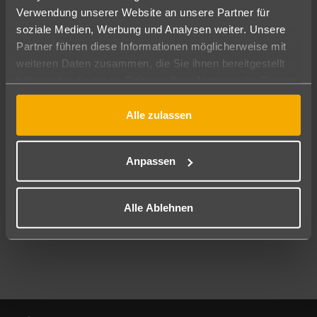
Verwendung unserer Website an unsere Partner für
soziale Medien, Werbung und Analysen weiter. Unsere
Abflughafen
Partner führen diese Informationen möglicherweise mit
Alle Abflughäfen
weiteren Daten zusammen, die Sie ihnen bereitgestellt
Reisezeitraum
haben oder die sie im Rahmen Ihrer Nutzung der Dienste
09.08.26
–
07.08.27
7-21 Nächte
gesammelt haben.
Alle zulassen
Reisende
2 Erwachsene
Keine Kinder
Anpassen
Mehr Filter anzeigen
Alle Ablehnen
Footer