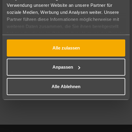
Verwendung unserer Website an unsere Partner für
soziale Medien, Werbung und Analysen weiter. Unsere
Abflughafen
Partner führen diese Informationen möglicherweise mit
Alle Abflughäfen
weiteren Daten zusammen, die Sie ihnen bereitgestellt
Reisezeitraum
haben oder die sie im Rahmen Ihrer Nutzung der Dienste
08.08.26
–
06.08.27
7-21 Nächte
gesammelt haben.
Alle zulassen
Reisende
2 Erwachsene
Keine Kinder
Anpassen
Mehr Filter anzeigen
Alle Ablehnen
Footer