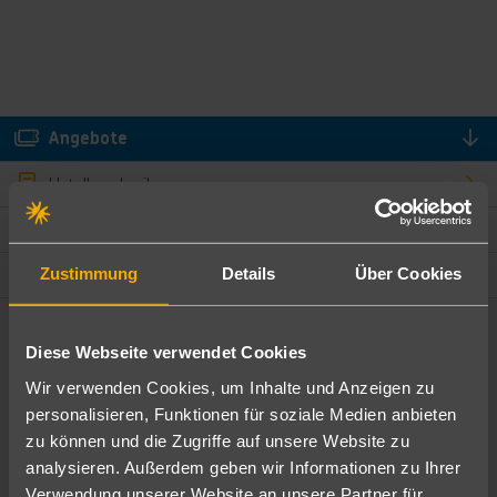
Angebote
Hotelbeschreibung
Hotelmerkmale
Lage und Umgebung
Zustimmung
Details
Über Cookies
Angebote filtern
Diese Webseite verwendet Cookies
Ändere die Kriterien nach deinen Wünschen
Wir verwenden Cookies, um Inhalte und Anzeigen zu
personalisieren, Funktionen für soziale Medien anbieten
Pauschal
Nur Hotel
zu können und die Zugriffe auf unsere Website zu
analysieren. Außerdem geben wir Informationen zu Ihrer
Verwendung unserer Website an unsere Partner für