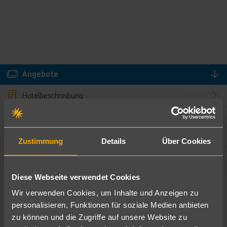
Angebote
Hotelbeschreibung
Hotelmerkmale
Bewertungen
Zustimmung
Details
Über Cookies
Lage und Umgebung
Diese Webseite verwendet Cookies
Angebote filtern
Wir verwenden Cookies, um Inhalte und Anzeigen zu
Ändere die Kriterien nach deinen Wünschen
personalisieren, Funktionen für soziale Medien anbieten
zu können und die Zugriffe auf unsere Website zu