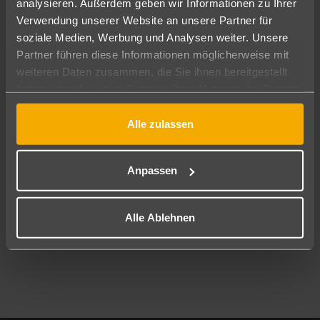
analysieren. Außerdem geben wir Informationen zu Ihrer
Pauschal
Nur Hotel
Verwendung unserer Website an unsere Partner für
soziale Medien, Werbung und Analysen weiter. Unsere
Abflughafen
Partner führen diese Informationen möglicherweise mit
Alle Abflughäfen
weiteren Daten zusammen, die Sie ihnen bereitgestellt
haben oder die sie im Rahmen Ihrer Nutzung der Dienste
Reisezeitraum
11.08.26
–
09.08.27
7-21 Nächte
gesammelt haben.
Alle zulassen
Reisende
2 Erwachsene
Keine Kinder
Anpassen
Mehr Filter anzeigen
Alle Ablehnen