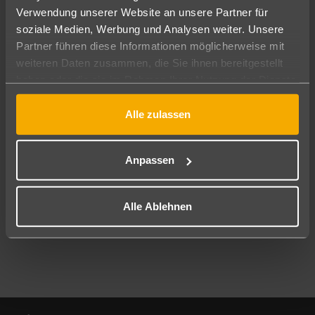
Verwendung unserer Website an unsere Partner für
soziale Medien, Werbung und Analysen weiter. Unsere
Abflughafen
Partner führen diese Informationen möglicherweise mit
Alle Abflughäfen
weiteren Daten zusammen, die Sie ihnen bereitgestellt
Reisezeitraum
haben oder die sie im Rahmen Ihrer Nutzung der Dienste
09.08.26
–
07.08.27
7-21 Nächte
gesammelt haben.
Alle zulassen
Reisende
2 Erwachsene
Keine Kinder
Anpassen
Mehr Filter anzeigen
Alle Ablehnen
Footer