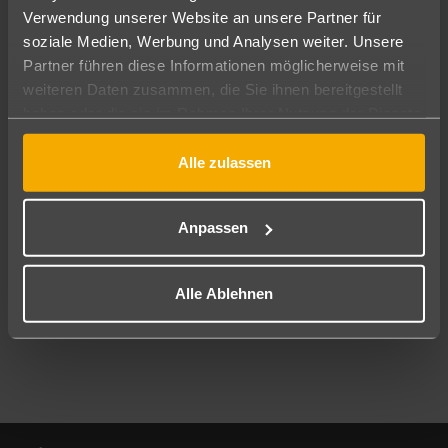
Verwendung unserer Website an unsere Partner für
soziale Medien, Werbung und Analysen weiter. Unsere
Abflughafen
Partner führen diese Informationen möglicherweise mit
Alle Abflughäfen
weiteren Daten zusammen, die Sie ihnen bereitgestellt
Reisezeitraum
haben oder die sie im Rahmen Ihrer Nutzung der Dienste
09.08.26
–
07.08.27
7-21 Nächte
gesammelt haben.
Alle zulassen
Reisende
2 Erwachsene
Keine Kinder
Anpassen
Mehr Filter anzeigen
Alle Ablehnen
Footer