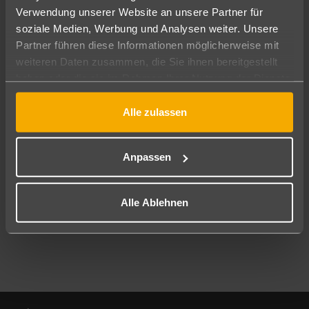
Verwendung unserer Website an unsere Partner für
soziale Medien, Werbung und Analysen weiter. Unsere
Abflughafen
Partner führen diese Informationen möglicherweise mit
Alle Abflughäfen
weiteren Daten zusammen, die Sie ihnen bereitgestellt
Reisezeitraum
haben oder die sie im Rahmen Ihrer Nutzung der Dienste
09.08.26
–
07.08.27
7-21 Nächte
gesammelt haben.
Alle zulassen
Reisende
2 Erwachsene
Keine Kinder
Anpassen
Mehr Filter anzeigen
Alle Ablehnen
Footer