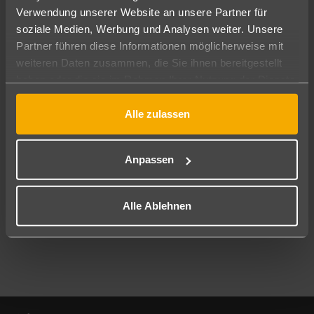
Verwendung unserer Website an unsere Partner für
soziale Medien, Werbung und Analysen weiter. Unsere
Abflughafen
Partner führen diese Informationen möglicherweise mit
Alle Abflughäfen
weiteren Daten zusammen, die Sie ihnen bereitgestellt
Reisezeitraum
haben oder die sie im Rahmen Ihrer Nutzung der Dienste
10.08.26
–
08.08.27
7-21 Nächte
gesammelt haben.
Alle zulassen
Reisende
2 Erwachsene
Keine Kinder
Anpassen
Mehr Filter anzeigen
Alle Ablehnen
Footer